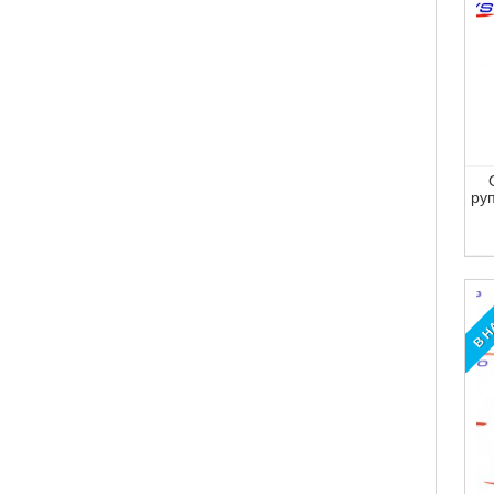
ру
В Н