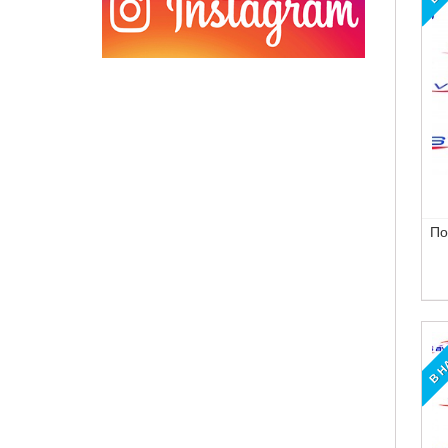
По
В Н