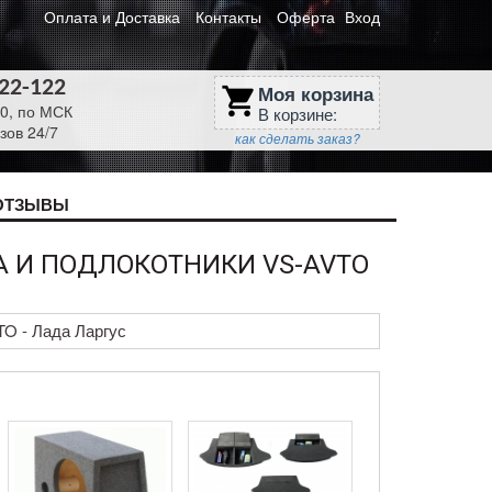
Оплата и Доставка
Контакты
Оферта
Вход
622-122
Моя корзина
shopping_cart
30, по МСК
В корзине:
зов 24/7
как сделать заказ?
ОТЗЫВЫ
А И ПОДЛОКОТНИКИ VS-AVTO
TO - Лада Ларгус