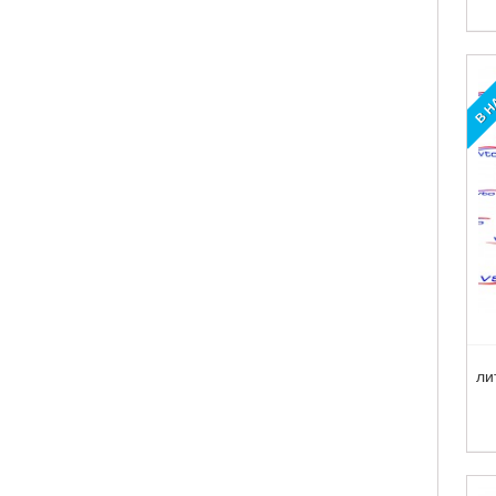
В Н
ли