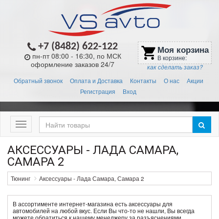
+7 (8482) 622-122
Моя корзина
shopping_cart
пн-пт 08:00 - 16:30, по МСК
В корзине:
оформление заказов 24/7
как сделать заказ?
Обратный звонок
Оплата и Доставка
Контакты
О нас
Акции
Регистрация
Вход
Меню
АКСЕССУАРЫ - ЛАДА САМАРА,
САМАРА 2
Тюнинг
Аксессуары - Лада Самара, Самара 2
В ассортименте интернет-магазина есть аксессуары для
автомобилей на любой вкус. Если Вы что-то не нашли, Вы всегда
можете обратиться к нашему менеджеру за разъяснениями.