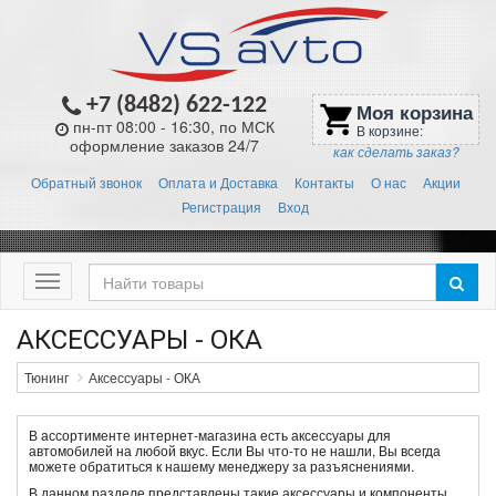
+7 (8482) 622-122
Моя корзина
shopping_cart
пн-пт 08:00 - 16:30, по МСК
В корзине:
оформление заказов 24/7
как сделать заказ?
Обратный звонок
Оплата и Доставка
Контакты
О нас
Акции
Регистрация
Вход
Меню
АКСЕССУАРЫ - ОКА
Тюнинг
Аксессуары - ОКА
В ассортименте интернет-магазина есть аксессуары для
автомобилей на любой вкус. Если Вы что-то не нашли, Вы всегда
можете обратиться к нашему менеджеру за разъяснениями.
В данном разделе представлены такие аксессуары и компоненты