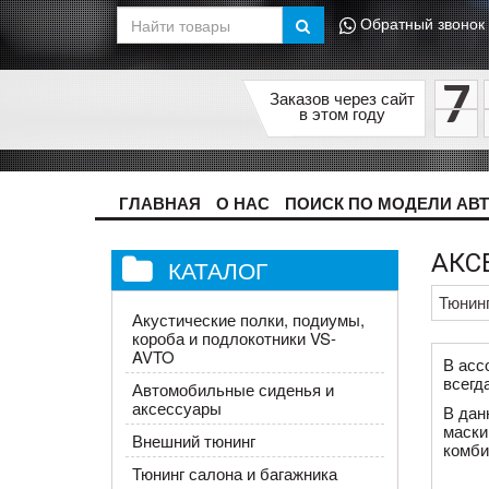
Обратный звонок
7
Заказов через сайт
в этом году
ГЛАВНАЯ
О НАС
ПОИСК ПО МОДЕЛИ АВ
АКС
КАТАЛОГ
Тюнин
Акустические полки, подиумы,
короба и подлокотники VS-
AVTO
В асс
всегд
Автомобильные сиденья и
аксессуары
В дан
маски
Внешний тюнинг
комби
Тюнинг салона и багажника