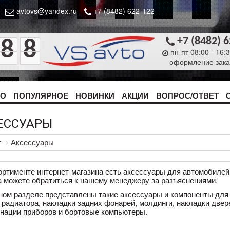
avtovs@yandex.ru
+7 (8482) 622-122
+7 (8482) 
8
8
пн-пт 08:00 - 16:
оформление зака
ТО
ПОПУЛЯРНОЕ
НОВИНКИ
АКЦИИ
ВОПРОС/ОТВЕТ
ЕССУАРЫ
г
Аксессуары
ортименте интернет-магазина есть аксессуары для автомобилей 
а можете обратиться к нашему менеджеру за разъяснениями.
ном разделе представлены такие аксессуары и компоненты дл
 радиатора, накладки задних фонарей, молдинги, накладки двер
нации приборов и бортовые компьютеры.