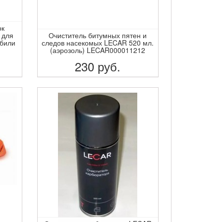
ок
 для
Очиститель битумных пятен и
обили
следов насекомых LECAR 520 мл.
(аэрозоль) LECAR000011212
230
руб.
ПОДРОБНЕЕ