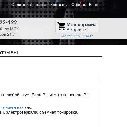
Оплата и Доставка
Контакты
Оферта
Вход
622-122
Моя корзина
shopping_cart
30, по МСК
В корзине:
зов 24/7
как сделать заказ?
ОТЗЫВЫ
на любой вкус. Если Вы что-то не нашли, Вы
я
тюнинга ваз
как:
ей, электрозеркала, съемная тонировка,