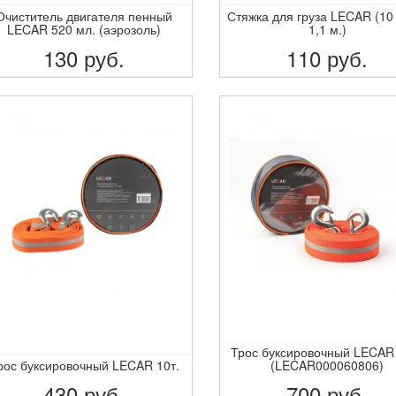
Очиститель двигателя пенный
Стяжка для груза LECAR (10
LECAR 520 мл. (аэрозоль)
1,1 м.)
130
руб.
110
руб.
ПОДРОБНЕЕ
ПОДРОБНЕЕ
Трос буксировочный LECAR 
рос буксировочный LECAR 10т.
(LECAR000060806)
430
руб.
700
руб.