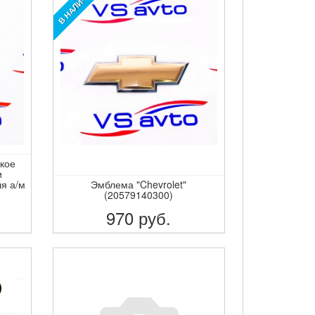
В НАЛИЧИИ!
кое
и
я а/м
Эмблема "Chevrolet"
(20579140300)
970
руб.
ПОДРОБНЕЕ