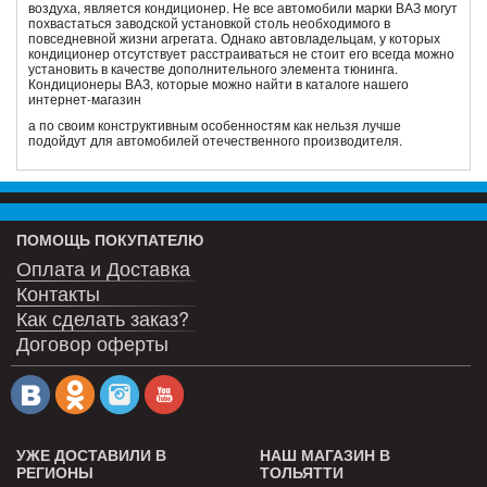
воздуха, является кондиционер. Не все автомобили марки ВАЗ могут
похвастаться заводской установкой столь необходимого в
повседневной жизни агрегата. Однако автовладельцам, у которых
кондиционер отсутствует расстраиваться не стоит его всегда можно
установить в качестве дополнительного элемента тюнинга.
Кондиционеры ВАЗ, которые можно найти в каталоге нашего
интернет-магазин
а по своим конструктивным особенностям как нельзя лучше
подойдут для автомобилей отечественного производителя.
ПОМОЩЬ ПОКУПАТЕЛЮ
Оплата и Доставка
Контакты
Как сделать заказ?
Договор оферты
УЖЕ ДОСТАВИЛИ В
НАШ МАГАЗИН В
РЕГИОНЫ
ТОЛЬЯТТИ