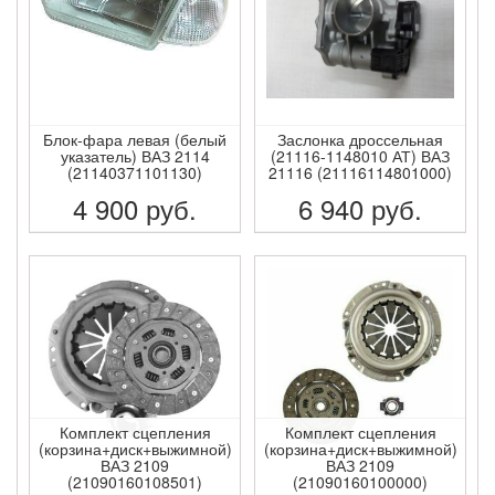
Блок-фара левая (белый
Заслонка дроссельная
указатель) ВАЗ 2114
(21116-1148010 АТ) ВАЗ
(21140371101130)
21116 (21116114801000)
4 900
руб.
6 940
руб.
ПОДРОБНЕЕ
ПОДРОБНЕЕ
Комплект сцепления
Комплект сцепления
(корзина+диск+выжимной)
(корзина+диск+выжимной)
ВАЗ 2109
ВАЗ 2109
(21090160108501)
(21090160100000)