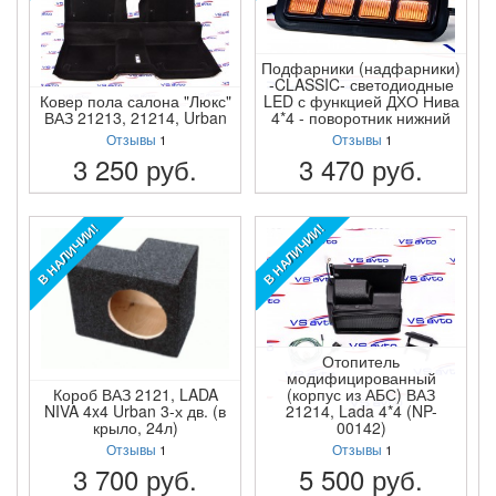
Подфарники (надфарники)
-CLASSIC- светодиодные
Ковер пола салона "Люкс"
LED с функцией ДХО Нива
ВАЗ 21213, 21214, Urban
4*4 - поворотник нижний
Отзывы
1
Отзывы
1
3 250
руб.
3 470
руб.
ПОДРОБНЕЕ
ПОДРОБНЕЕ
В НАЛИЧИИ!
В НАЛИЧИИ!
Отопитель
модифицированный
Короб ВАЗ 2121, LADA
(корпус из АБС) ВАЗ
NIVA 4x4 Urban 3-х дв. (в
21214, Lada 4*4 (NP-
крыло, 24л)
00142)
Отзывы
1
Отзывы
1
3 700
руб.
5 500
руб.