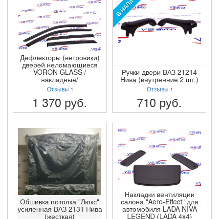
В НАЛИЧИИ!
Дефлекторы (ветровики)
дверей неломающиеся
VORON GLASS /
Ручки двери ВАЗ 21214
накладные/
Нива (внутренние 2 шт.)
Отзывы
1
Отзывы
1
1 370
руб.
710
руб.
ПОДРОБНЕЕ
ПОДРОБНЕЕ
Накладки вентиляции
Обшивка потолка "Люкс"
салона "Aero-Effect" для
усиленная ВАЗ 2131 Нива
автомобиля LADA NIVA
(жесткая)
LEGEND (LADA 4x4)