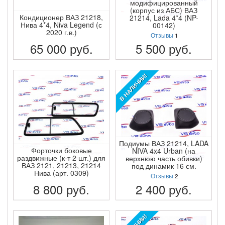
модифицированный
(корпус из АБС) ВАЗ
Кондиционер ВАЗ 21218,
21214, Lada 4*4 (NP-
Нива 4*4, Niva Legend (с
00142)
2020 г.в.)
Отзывы
1
65 000
руб.
5 500
руб.
ПОДРОБНЕЕ
ПОДРОБНЕЕ
В НАЛИЧИИ!
Подиумы ВАЗ 21214, LADA
Форточки боковые
NIVA 4x4 Urban (на
раздвижные (к-т 2 шт.) для
верхнюю часть обивки)
ВАЗ 2121, 21213, 21214
под динамик 16 см.
Нива (арт. 0309)
Отзывы
2
8 800
руб.
2 400
руб.
ПОДРОБНЕЕ
ПОДРОБНЕЕ