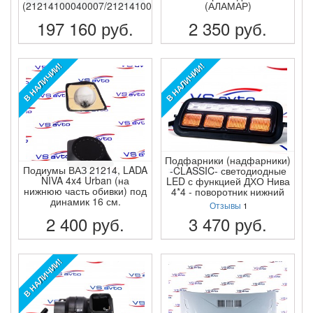
(21214100040007/21214100040029)
(АЛАМАР)
197 160
руб.
2 350
руб.
ПОДРОБНЕЕ
ПОДРОБНЕЕ
В НАЛИЧИИ!
В НАЛИЧИИ!
Подфарники (надфарники)
Подиумы ВАЗ 21214, LADA
-CLASSIC- светодиодные
NIVA 4x4 Urban (на
LED с функцией ДХО Нива
нижнюю часть обивки) под
4*4 - поворотник нижний
динамик 16 см.
Отзывы
1
2 400
руб.
3 470
руб.
ПОДРОБНЕЕ
ПОДРОБНЕЕ
В НАЛИЧИИ!