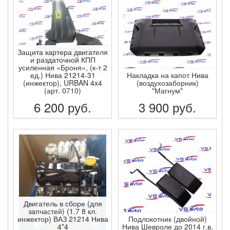
Защита картера двигателя
и раздаточной КПП
усиленная «Броня», (к-т 2
ед.) Нива 21214-31
Накладка на капот Нива
(инжектор), URBAN 4x4
(воздухозаборник)
(арт. 0710)
"Магнум"
6 200
руб.
3 900
руб.
ПОДРОБНЕЕ
ПОДРОБНЕЕ
Двигатель в сборе (для
запчастей) (1.7 8 кл.
инжектор) ВАЗ 21214 Нива
Подлокотник (двойной)
4*4
Нива Шевроле до 2014 г.в.