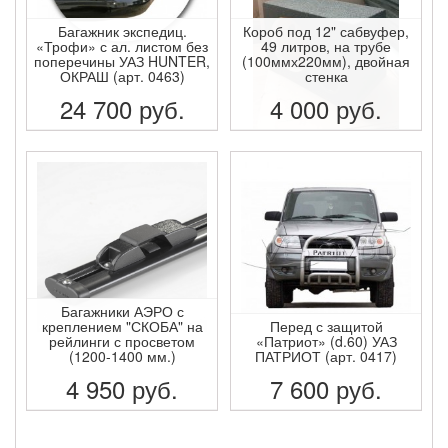
Багажник экспедиц.
Короб под 12" сабвуфер,
«Трофи» с ал. листом без
49 литров, на трубе
поперечины УАЗ HUNTER,
(100ммх220мм), двойная
ОКРАШ (арт. 0463)
стенка
24 700
руб.
4 000
руб.
ПОДРОБНЕЕ
ПОДРОБНЕЕ
Багажники АЭРО с
креплением "СКОБА" на
Перед с защитой
рейлинги с просветом
«Патриот» (d.60) УАЗ
(1200-1400 мм.)
ПАТРИОТ (арт. 0417)
4 950
руб.
7 600
руб.
ПОДРОБНЕЕ
ПОДРОБНЕЕ