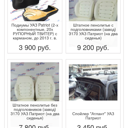
Подиумы УАЗ Patriot (2-х
Штатное пенолитье с
компонентные, 20х
подголовниками (завод)
РУПОРНЫЙ ТВИТЕР) с
3170 УАЗ Патриот (на два
карманом, до 2013 г. в.
сиденья)
3 900
руб.
9 200
руб.
ПОДРОБНЕЕ
ПОДРОБНЕЕ
Штатное пенолитье без
подголовников (завод)
3170 УАЗ Патриот (на два
Спойлер "Атлант" УАЗ
сиденья)
Патриот
7 800
руб.
3 450
руб.