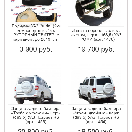
Подиумы УАЗ Patriot (2-х
компонентные, 16х
Защита порогов с алюм.
РУПОРНЫЙ ТВИТЕР) с
листом, нерж. (d63,5) УАЗ
карманом, до 2013 г. в.
ПРОФИ (арт. 1478)
3 900
руб.
19 700
руб.
ПОДРОБНЕЕ
ПОДРОБНЕЕ
Защита заднего бампера
Защита заднего бампера
«Труба с уголками» нерж.
«Уголки двойные» нерж.
(d63.5) УАЗ Патриот RS
(d63.5) УАЗ Патриот RS
(арт. 1455)
(арт. 1454)
20 800
руб.
18 500
руб.