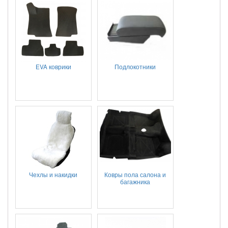
EVA коврики
Подлокотники
Чехлы и накидки
Ковры пола салона и
багажника