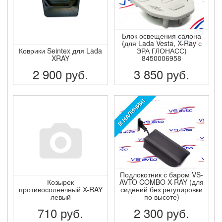
Блок освещения салона
(для Lada Vesta, X-Ray с
Коврики Seintex для Lada
ЭРА ГЛОНАСС)
XRAY
8450006958
2 900
руб.
3 850
руб.
ПОДРОБНЕЕ
ПОДРОБНЕЕ
В НАЛИЧИИ!
Подлокотник с баром VS-
Козырек
AVTO COMBO X-RAY (для
противосолнечный X-RAY
сидений без регулировки
левый
по высоте)
710
руб.
2 300
руб.