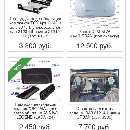
Площадка под лебедку (из
комплекта ТСУ арт. 0143 и
арт. 0375 ), универсальная
для 2123 «Шеви» и 21214-
Капот DTM NIVA
31 (арт. 0173)
4X4/URBAN (под окраску)
3 300
руб.
12 500
руб.
ПОДРОБНЕЕ
ПОДРОБНЕЕ
NEW!
Накладки вентиляции
салона "OPTIMAL" для
Сетка-разделитель
автомобиля LADA NIVA
салона, ВАЗ 21214 Нивa и
LEGEND (LADA 4x4)
URBAN (арт. 3335)
2 450
руб.
7 700
руб.