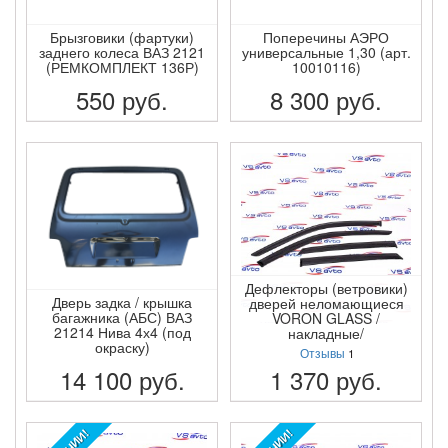
Брызговики (фартуки)
Поперечины АЭРО
заднего колеса ВАЗ 2121
универсальные 1,30 (арт.
(РЕМКОМПЛЕКТ 136Р)
10010116)
550
руб.
8 300
руб.
ПОДРОБНЕЕ
ПОДРОБНЕЕ
Дефлекторы (ветровики)
Дверь задка / крышка
дверей неломающиеся
багажника (АБС) ВАЗ
VORON GLASS /
21214 Нива 4х4 (под
накладные/
окраску)
Отзывы
1
14 100
руб.
1 370
руб.
ПОДРОБНЕЕ
ПОДРОБНЕЕ