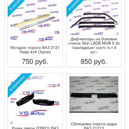
В НАЛИЧИИ!
В НАЛИЧИИ!
Дефлекторы на боковые
стекла Voin LADA NIVA 5 dv
Молдинг порога ВАЗ 2121
/накладные/ скотч /к-т 4
Нива 4х4 (Хром)
шт./
750
руб.
850
руб.
ПОДРОБНЕЕ
ПОДРОБНЕЕ
В НАЛИЧИИ!
Облицовка порога задка
Ручки двери (ЕВРО) ВАЗ
ВАЗ 21213