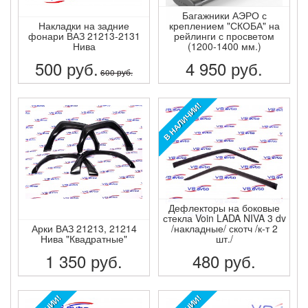
Багажники АЭРО с
Накладки на задние
креплением "СКОБА" на
фонари ВАЗ 21213-2131
рейлинги с просветом
Нива
(1200-1400 мм.)
500
руб.
4 950
руб.
600
руб.
ПОДРОБНЕЕ
ПОДРОБНЕЕ
В НАЛИЧИИ!
Дефлекторы на боковые
стекла Voin LADA NIVA 3 dv
Арки ВАЗ 21213, 21214
/накладные/ скотч /к-т 2
Нива "Квадратные"
шт./
1 350
руб.
480
руб.
ПОДРОБНЕЕ
ПОДРОБНЕЕ