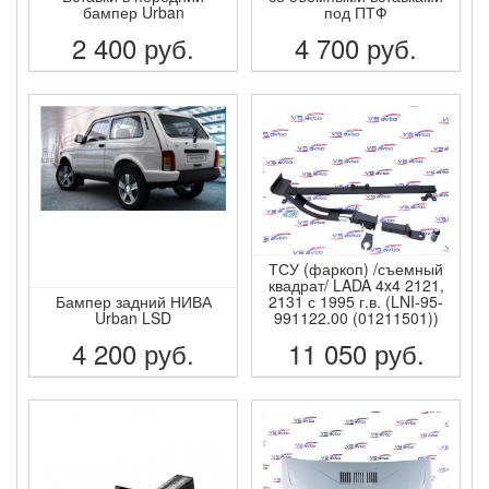
бампер Urban
под ПТФ
2 400
руб.
4 700
руб.
ПОДРОБНЕЕ
ПОДРОБНЕЕ
ТСУ (фаркоп) /съемный
квадрат/ LADA 4x4 2121,
Бампер задний НИВА
2131 с 1995 г.в. (LNI-95-
Urban LSD
991122.00 (01211501))
4 200
руб.
11 050
руб.
ПОДРОБНЕЕ
ПОДРОБНЕЕ