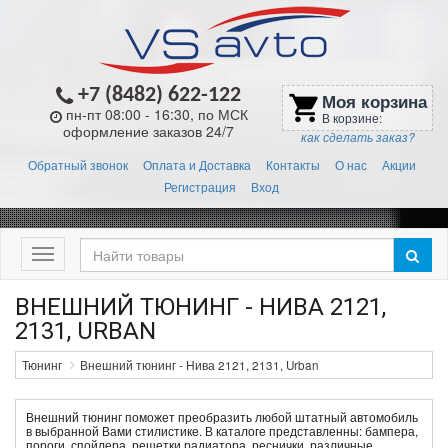
+7 (8482) 622-122
Моя корзина
shopping_cart
пн-пт 08:00 - 16:30, по МСК
В корзине:
оформление заказов 24/7
как сделать заказ?
Обратный звонок
Оплата и Доставка
Контакты
О нас
Акции
Регистрация
Вход
Меню
ВНЕШНИЙ ТЮНИНГ - НИВА 2121,
2131, URBAN
Тюнинг
Внешний тюнинг - Нива 2121, 2131, Urban
Внешний тюнинг поможет преобразить любой штатный автомобиль
в выбранной Вами стилистике. В каталоге представленны: бампера,
пороги, спойлера, решетки радиатора, реснички, различные