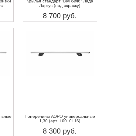
обивки
Крылья стандарт "DM Style" Лада
ус
Ларгус (под окраску)
8 700
руб.
ПОДРОБНЕЕ
льные
Поперечины АЭРО универсальные
1,30 (арт. 10010116)
8 300
руб.