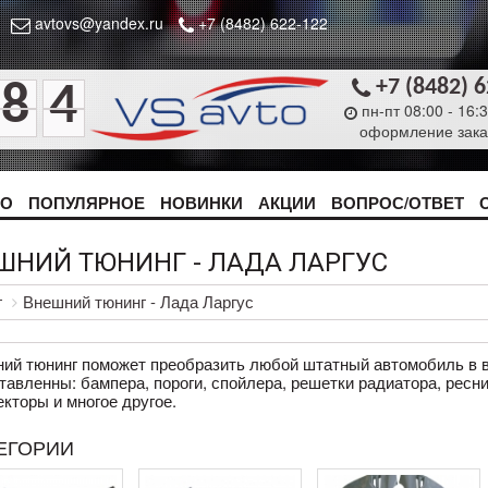
avtovs@yandex.ru
+7 (8482) 622-122
+7 (8482) 
8
4
пн-пт 08:00 - 16:
оформление зака
ТО
ПОПУЛЯРНОЕ
НОВИНКИ
АКЦИИ
ВОПРОС/ОТВЕТ
ШНИЙ ТЮНИНГ - ЛАДА ЛАРГУС
г
Внешний тюнинг - Лада Ларгус
ий тюнинг поможет преобразить любой штатный автомобиль в в
тавленны: бампера, пороги, спойлера, решетки радиатора, ресни
кторы и многое другое.
ЕГОРИИ