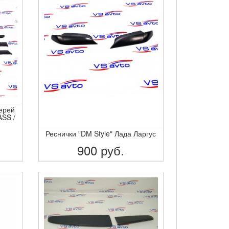
ерей
SS /
Реснички "DM Style" Лада Ларгус
900
руб.
ПОДРОБНЕЕ