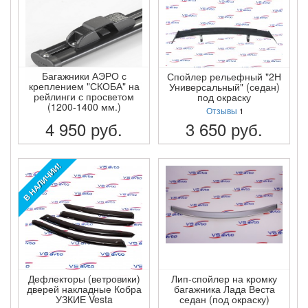
Багажники АЭРО с
Спойлер рельефный "2Н
креплением "СКОБА" на
Универсальный" (седан)
рейлинги с просветом
под окраску
(1200-1400 мм.)
Отзывы
1
4 950
руб.
3 650
руб.
ПОДРОБНЕЕ
ПОДРОБНЕЕ
В НАЛИЧИИ!
Дефлекторы (ветровики)
Лип-спойлер на кромку
дверей накладные Кобра
багажника Лада Веста
УЗКИЕ Vesta
седан (под окраску)