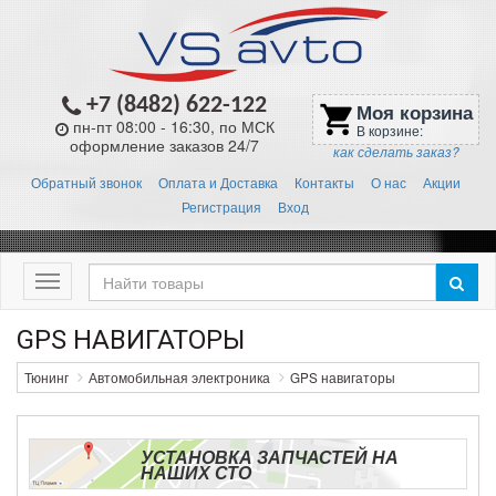
+7 (8482) 622-122
Моя корзина
shopping_cart
пн-пт 08:00 - 16:30, по МСК
В корзине:
оформление заказов 24/7
как сделать заказ?
Обратный звонок
Оплата и Доставка
Контакты
О нас
Акции
Регистрация
Вход
Меню
GPS НАВИГАТОРЫ
Тюнинг
Автомобильная электроника
GPS навигаторы
УСТАНОВКА ЗАПЧАСТЕЙ НА
НАШИХ СТО