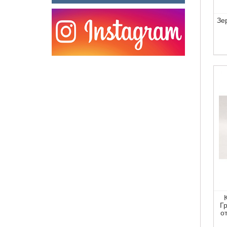
Зе
Г
о