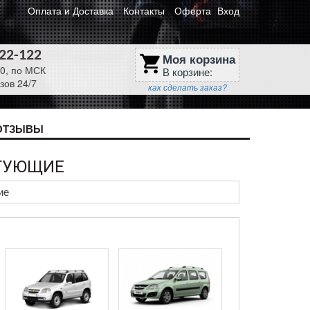
Оплата и Доставка
Контакты
Оферта
Вход
622-122
Моя корзина
shopping_cart
30, по МСК
В корзине:
зов 24/7
как сделать заказ?
ОТЗЫВЫ
КТУЮЩИЕ
ие