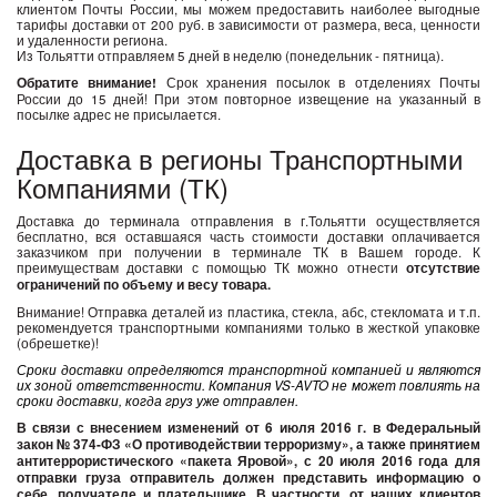
клиентом Почты России, мы можем предоставить наиболее выгодные
тарифы доставки от 200 руб. в зависимости от размера, веса, ценности
и удаленности региона.
Из Тольятти отправляем 5 дней в неделю (понедельник - пятница).
Обратите внимание!
Срок хранения посылок в отделениях Почты
России до 15 дней! При этом повторное извещение на указанный в
посылке адрес не присылается.
Доставка в регионы Транспортными
Компаниями (ТК)
Доставка до терминала отправления в г.Тольятти осуществляется
бесплатно, вся оставшаяся часть стоимости доставки оплачивается
заказчиком при получении в терминале ТК в Вашем городе. К
преимуществам доставки с помощью ТК можно отнести
о
тсутствие
ограничений по объему и весу товара.
Внимание! Отправка деталей из пластика, стекла, абс, стекломата и т.п.
рекомендуется транспортными компаниями только в жесткой упаковке
(обрешетке)!
Сроки доставки определяются транспортной компанией и являются
их зоной ответственности. Компания VS-AVTO не может повлиять на
сроки доставки, когда груз уже отправлен.
В связи с внесением изменений от 6 июля 2016 г. в Федеральный
закон № 374-ФЗ «О противодействии терроризму», а также принятием
антитеррористического «пакета Яровой», с 20 июля 2016 года для
отправки груза отправитель должен представить информацию о
себе, получателе и плательщике. В частности, от наших клиентов