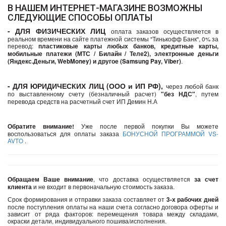
В НАШЕМ ИНТЕРНЕТ-МАГАЗИНЕ ВОЗМОЖНЫ
СЛЕДУЮЩИЕ СПОСОБЫ ОПЛАТЫ
- ДЛЯ ФИЗИЧЕСКИХ ЛИЦ
оплата заказов осуществляется в
реальном времени на сайте платежной системы "Тинькофф Банк", 0% за
перевод:
пластиковые карты любых банков, кредитные карты,
мобильные платежи (МТС / Билайн / Теле2), электронные деньги
(Яндекс.Деньги, WebMoney) и другое (Samsung Pay, Viber)
.
- ДЛЯ ЮРИДИЧЕСКИХ ЛИЦ (ООО и ИП РФ),
через любой банк
по выставленному счету (безналичный расчет)
"без НДС"
, путем
перевода средств на
расчетный счет ИП Демин Н.А
Обратите
внимание!
Уже после первой покупки Вы можете
воспользоваться для оплаты заказа
БОНУСНОЙ ПРОГРАММОЙ VS-
AVTO
.
Обращаем Ваше внимание
, что доставка осуществляется
за счет
клиента
и не входит в первоначальную стоимость заказа.
Срок формирования и отправки заказа составляет от
3-х рабочих дней
после поступления оплаты на наши счета согласно договора оферты и
зависит от ряда факторов: перемещения товара между складами,
окраски детали, индивидуального пошива/исполнения.