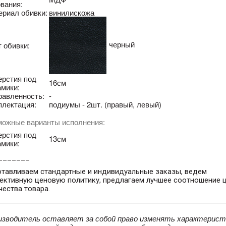
вания:
ериал обивки:
винилискожа
черный
 обивки:
ерстия под
16см
амики:
равленность:
-
плектация:
подиумы - 2шт. (правый, левый)
можные варианты исполнения:
ерстия под
13см
амики:
_______
отавливаем стандартные и индивидуальные заказы, ведем
ективную ценовую политику, предлагаем лучшее соотношение 
чества товара.
изводитель оставляет за собой право изменять характерист