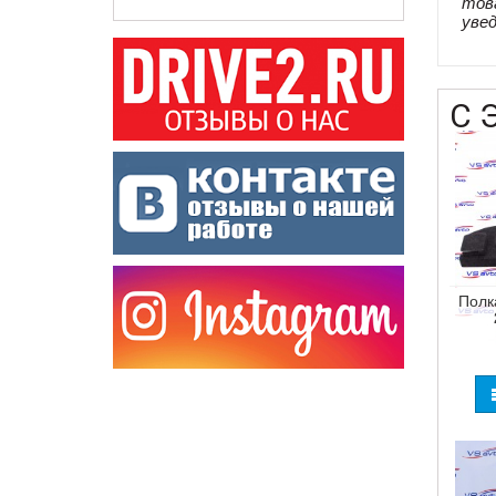
тов
уве
С 
Полк