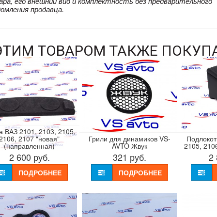
ара, его внешний вид и комплектность без предварительного
домления продавца.
ЭТИМ ТОВАРОМ ТАКЖЕ ПОКУП
а ВАЗ 2101, 2103, 2105,
2106, 2107 "новая"
Грили для динамиков VS-
Подлокот
(направленная)
AVTO Жвук
2105, 210
2 600
руб.
321
руб.
2
ПОДРОБНЕЕ
ПОДРОБНЕЕ