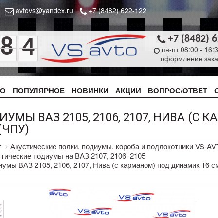
avtovs@yandex.ru
+7 (8482) 622-122
+7 (8482) 
8
4
пн-пт 08:00 - 16:
оформление зака
ТО
ПОПУЛЯРНОЕ
НОВИНКИ
АКЦИИ
ВОПРОС/ОТВЕТ
ИУМЫ ВАЗ 2105, 2106, 2107, НИВА (С
(ЧПУ)
г
Акустические полки, подиумы, короба и подлокотники VS-A
тические подиумы на ВАЗ 2107, 2106, 2105
умы ВАЗ 2105, 2106, 2107, Нива (с карманом) под динамик 16 с