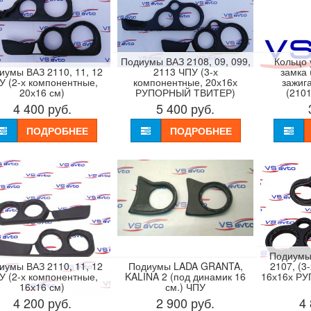
Подиумы ВАЗ 2108, 09, 099,
Кольцо 
иумы ВАЗ 2110, 11, 12
2113 ЧПУ (3-х
замка 
У (2-х компонентные,
компонентные, 20х16х
зажиг
20х16 см)
РУПОРНЫЙ ТВИТЕР)
(210
4 400
руб.
5 400
руб.
ПОДРОБНЕЕ
ПОДРОБНЕЕ
Подиумы 
иумы ВАЗ 2110, 11, 12
Подиумы LADA GRANTA,
2107, (3
У (2-х компонентные,
KALINA 2 (под динамик 16
16х16х Р
16х16 см)
см.) ЧПУ
4 200
руб.
2 900
руб.
4