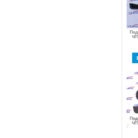
Под
ЧП
Под
ЧП