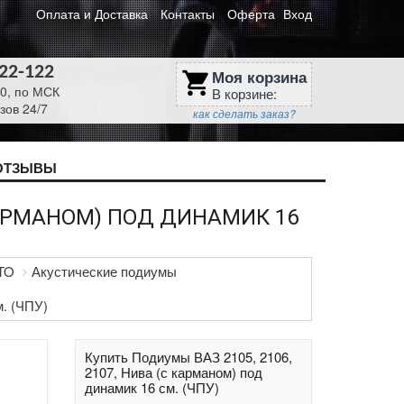
Оплата и Доставка
Контакты
Оферта
Вход
622-122
Моя корзина
shopping_cart
30, по МСК
В корзине:
зов 24/7
как сделать заказ?
ОТЗЫВЫ
 КАРМАНОМ) ПОД ДИНАМИК 16
VTO
Акустические подиумы
м. (ЧПУ)
Купить Подиумы ВАЗ 2105, 2106,
2107, Нива (с карманом) под
динамик 16 см. (ЧПУ)