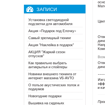
осно
Мат
ЗАПИСИ
Установка светодиодной
Цвет
подсветки для автомобиля
​Акция «Подарок под Елочку»
Отв
Самый зрелищный тюнинг
дин
Нап
Акция "Наклейка в подарок"
Ком
АКЦИЯ "Жаркий сезон
отпусков"
Воз
Отв
Как правильно выбрать
дин
антикрылья и спойлеры
___
Новинки внешнего тюнинга от
интернет магазина VS-AVTO
Изг
эфф
О пользе акустических полок и
и ка
подиумов
Новогодние подарки
Про
Вышивка на сиденьях