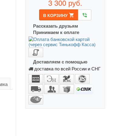
3 300
руб.
В КОРЗИНУ
shopping_cart
phone_in_talk
Рассказать друзьям
Принимаем к оплате
Доставляем с помощью
доставка по всей России и СНГ
авка