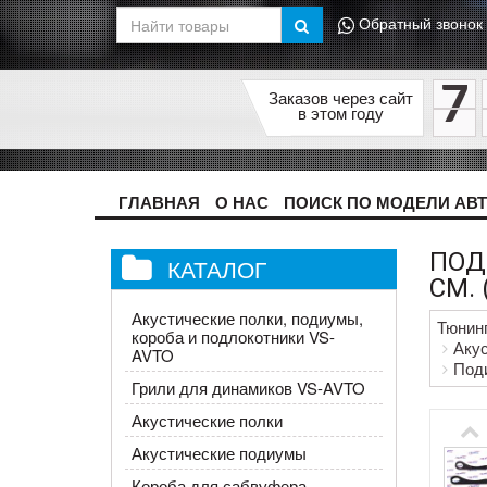
Обратный звонок
7
Заказов через сайт
в этом году
ГЛАВНАЯ
О НАС
ПОИСК ПО МОДЕЛИ АВ
ПОД
КАТАЛОГ
СМ. 
Акустические полки, подиумы,
Тюнин
короба и подлокотники VS-
Акус
AVTO
Поди
Грили для динамиков VS-AVTO
Акустические полки
Акустические подиумы
Короба для сабвуфера