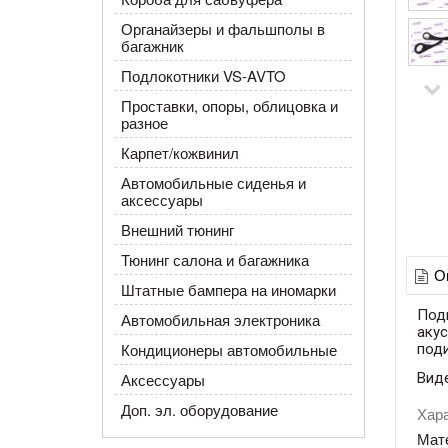
Органайзеры и фальшполы в
багажник
Подлокотники VS-AVTO
Проставки, опоры, облицовка и
разное
Карпет/кожвинил
Автомобильные сиденья и
аксессуары
Внешний тюнинг
Тюнинг салона и багажника
О
Штатные бампера на иномарки
Под
Автомобильная электроника
акус
Кондиционеры автомобильные
под
Аксессуары
Вид
Доп. эл. оборудование
Хар
Мат