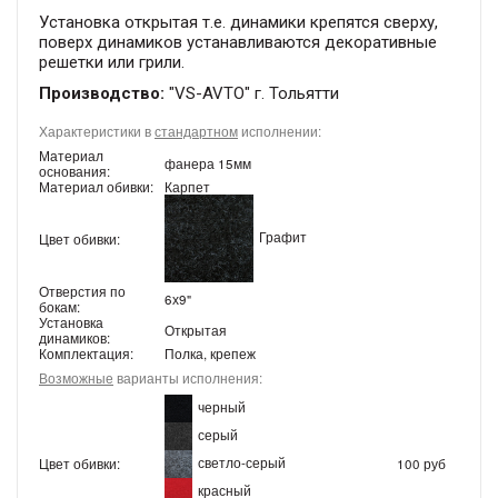
Установка открытая т.е. динамики крепятся сверху,
поверх динамиков устанавливаются декоративные
решетки или грили.
Производство:
"VS-AVTO" г. Тольятти
Характеристики в
стандартном
исполнении:
Материал
фанера 15мм
основания:
Материал обивки:
Карпет
Графит
Цвет обивки:
Отверстия по
6х9"
бокам:
Установка
Открытая
динамиков:
Комплектация:
Полка, крепеж
Возможные
варианты исполнения:
черный
серый
светло-серый
Цвет обивки:
100 руб
красный