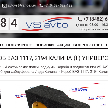
avtovs@yandex.ru
+7 (8482) 622-122
+7 (8482) 
8
4
пн-пт 08:00 - 16:
оформление зака
ТО
ПОПУЛЯРНОЕ
НОВИНКИ
АКЦИИ
ВОПРОС/ОТВЕТ
Б ВАЗ 1117, 2194 КАЛИНА (II) УНИВЕРС
г
Акустические полки, подиумы, короба и подлокотники VS-A
б для сабвуфера на Лада Калина
Короб ВАЗ 1117, 2194 Калина