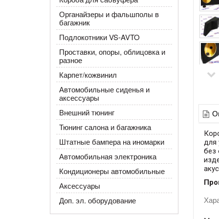
Органайзеры и фальшполы в
багажник
Подлокотники VS-AVTO
Проставки, опоры, облицовка и
разное
Карпет/кожвинил
Автомобильные сиденья и
аксессуары
Внешний тюнинг
О
Тюнинг салона и багажника
Кор
Штатные бампера на иномарки
для 
без 
Автомобильная электроника
изде
акус
Кондиционеры автомобильные
Про
Аксессуары
Хар
Доп. эл. оборудование