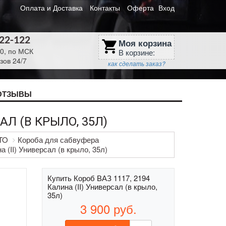
Оплата и Доставка
Контакты
Оферта
Вход
622-122
Моя корзина
shopping_cart
30, по МСК
В корзине:
зов 24/7
как сделать заказ?
ОТЗЫВЫ
АЛ (В КРЫЛО, 35Л)
VTO
Короба для сабвуфера
 (II) Универсал (в крыло, 35л)
Купить Короб ВАЗ 1117, 2194
Калина (II) Универсал (в крыло,
35л)
3 900
руб.