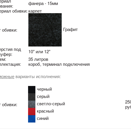
ериал
фанера - 15мм
вания:
ериал обивки:
карпет
Графит
 обивки:
ерстия под
10" или 12"
вуфер:
ем:
35 литров
плектация:
короб, терминал подключения
можные
варианты исполнения:
черный
серый
25
светло-серый
 обивки:
ру
красный
синий