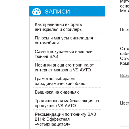
Мат
осно
ЗАПИСИ
Мат
Как правильно выбрать
антикрылья и спойлеры
Цвет
Плюсы и минусы винила для
автомобиля
Отв
Самый покупаемый внешний
саб
тюнинг ВАЗ
Объ
Ком
Новинки внешнего тюнинга от
интернет магазина VS-AVTO
Воз
Грамотно выбираем
аэродинамический обвес
Вышивка на сиденьях
Традиционная майская акция на
Цвет
продукцию VS-AVTO
Рекомендации по тюнингу ВАЗ
2114: Эффектная
«четырнадцатая»