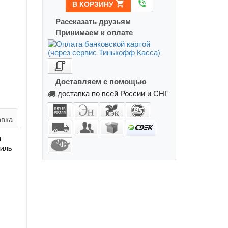
В КОРЗИНУ
shopping_cart
phone_in_talk
Рассказать друзьям
Принимаем к оплате
Доставляем с помощью
доставка по всей России и СНГ
авка
м
биль