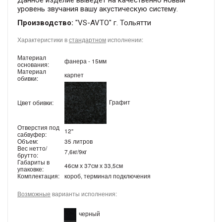
уровень звучания вашу акустическую систему.
Производство:
"VS-AVTO" г. Тольятти
Характеристики в
стандартном
исполнении:
Материал
фанера - 15мм
основания:
Материал
карпет
обивки:
Графит
Цвет обивки:
Отверстия под
12"
сабвуфер:
Объем:
35 литров
Вес нетто/
7,6кг/9кг
брутто:
Габариты в
46см х 37см х 33,5см
упаковке:
Комплектация:
короб, терминал подключения
Возможные
варианты исполнения:
черный