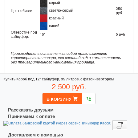
серый
250
светло-серый
Цвет обивки:
руб
красный
синий
Отверстие под
10"
0 руб
сабвуфер:
Производитель оставляет за собой право изменять
характеристики товара, его внешний вид и комплектность
без предварительного уведомления продавца.
Купить Короб под 12" сабвуфер, 35 литров, с фазоинвертором
2 500
руб.
В КОРЗИНУ
shopping_cart
phone_in_talk
Рассказать друзьям
Принимаем к оплате
Доставляем с помощью