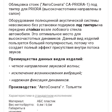
Облицовка стоек ("АвтоСоната" СА-PRIORA-1) под
твитер для PRIORA (высокочастотники направлены в
салон)
Оборудование полноценной акустической системы
невозможно без установки подиумов
под твитеры
на
передних
стойках
возле лобового стекла
автомобиля. Это оптимальное место для
высокочастотных динамиков. Данный вид изделий
пользуется большей популярностью, потому что
создает полный эффект присутствия внутри потока
звуков.
Преимущества данных видов изделий:
-
четкое направление звуковой волны;
-
исключение возникновения вибраций
;
-
надежная фиксация динамиков.
Производство:
"АвтоСоната" г. Тольятти
Характеристики в
стандартном
исполнении:
Материал:
АБС пластик
Вес нетто/брутто:
0,4кг / 0,5кг
Габариты в
-
упаковке: