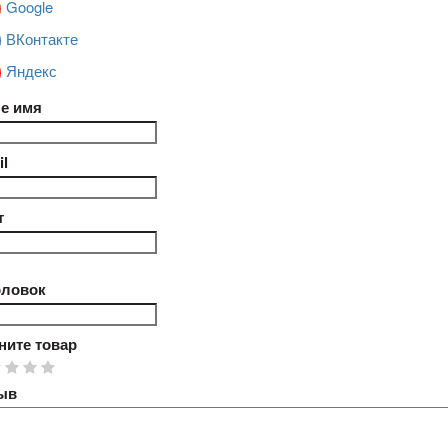
Google
ВКонтакте
Яндекс
е имя
l
т
оловок
ните товар
ыв