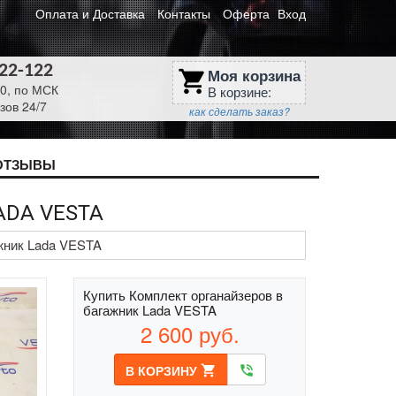
Оплата и Доставка
Контакты
Оферта
Вход
622-122
Моя корзина
shopping_cart
30, по МСК
В корзине:
зов 24/7
как сделать заказ?
ОТЗЫВЫ
ADA VESTA
жник Lada VESTA
Купить Комплект органайзеров в
багажник Lada VESTA
2 600
руб.
В КОРЗИНУ
shopping_cart
phone_in_talk