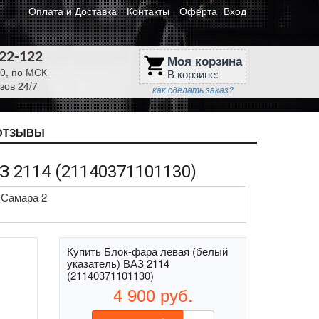
Оплата и Доставка
Контакты
Оферта
Вход
622-122
Моя корзина
shopping_cart
30, по МСК
В корзине:
зов 24/7
как сделать заказ?
ОТЗЫВЫ
2114 (21140371101130)
 Самара 2
Купить Блок-фара левая (белый
указатель) ВАЗ 2114
(21140371101130)
4 900
руб.