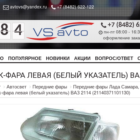
avtovs@yandex.ru
+7 (8482) 622-122
+7 (8482) 
8
4
пн-пт 08:00 - 16:
оформление зака
ТО
ПОПУЛЯРНОЕ
НОВИНКИ
АКЦИИ
ВОПРОС/ОТВЕТ
-ФАРА ЛЕВАЯ (БЕЛЫЙ УКАЗАТЕЛЬ) ВАЗ 
г
Автосвет
Передние фары
Передние фары Лада Самара,
-фара левая (белый указатель) ВАЗ 2114 (21140371101130)