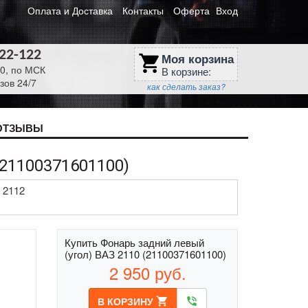
Оплата и Доставка
Контакты
Оферта
Вход
622-122
Моя корзина
shopping_cart
30, по МСК
В корзине:
зов 24/7
как сделать заказ?
ОТЗЫВЫ
21100371601100)
 2112
Купить Фонарь задний левый
(угол) ВАЗ 2110 (21100371601100)
2 950
руб.
В КОРЗИНУ
shopping_cart
phone_in_talk