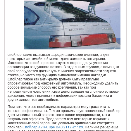
спойлер также оказывает аэродинамическое влияние, а для
некоторых автомобилей может даже заменить антикрыло.
Известно, что спойлер используется скорее для улучшения
организации воздушного потока. В отдельных случаях, с помощью
спойлера удается достигнуть снижения загрязнеямости заднего
стекла, но часто эту функцию выполняют именно накладки.
Спойлер также как антикрыло должен быть правильно
спроектирован под конкретный автомобиль. Необходимо уделить
особое внимание способу его крепления, так как при
неправильном креплении, сила действующая на спойлер во время
движения, может привести к деформации крышки багажника и
других элементов автомобиля.
Помните, что все необходимые параметры могут рассчитать
только профессионалы. Только правильно установленный спойлер
дает максимальный эффект, как в плане аэродинамики, так и
визуального эффекта. Предлагаем вам некоторые варианты
качественных спойлеров. Так, довольно оригинально смотрится
спойлер
Спойлер AVR-Сupe ВАЗ 2112-21123
. Наличие ребер еще
больше добавляет агрессии автомобилю, он словно прорезает