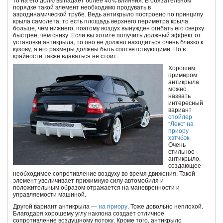
то на его долю выпадает более 40% влияния. В обязательном
порядке такой элемент необходимо продувать в
аэродинамической трубе. Ведь антикрыло построено по принципу
крыла самолета, то есть площадь верхнего периметра крыла
больше, чем нижнего, поэтому воздух вынужден огибать его сверху
быстрее, чем снизу. Если вы хотите получить должный эффект от
установки антикрыла, то оно не должно находиться очень близко к
кузову, а его размеры должны быть соответствующими. Но в
крайности также вдаваться не стоит.
Хорошим
примером
антикрыла
можно
назвать
интересный
вариант
спойлер
"Лекс" на
приору
хэтчбэк
.
Очень
стильное
антикрыло,
создающее
необходимое сопротивление воздуху во время движения. Такой
элемент увеличивает прижимную силу автомобиля и
положительным образом отражается на маневренности и
управляемости машиной.
Другой вариант антикрыла —
на приору
. Тоже довольно неплохой.
Благодаря хорошему углу наклона создает отличное
сопротивление воздушному потоку. Кроме того, антикрыло