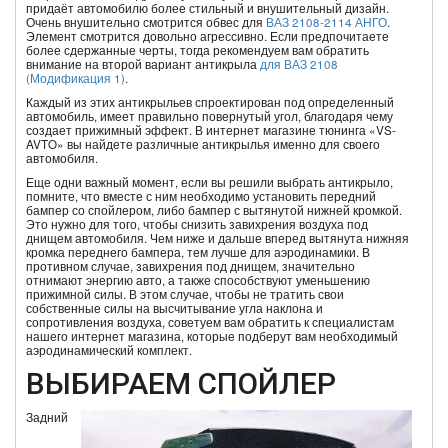
придаёт автомобилю более стильный и внушительный дизайн.
Очень внушительно смотрится обвес для
ВАЗ 2108-2114 АНГО
.
Элемент смотрится довольно агрессивно. Если предпочитаете
более сдержанные черты, тогда рекомендуем вам обратить
внимание на второй вариант антикрыла
для ВАЗ 2108
(Модификация 1)
.
Каждый из этих антикрыльев спроектирован под определенный
автомобиль, имеет правильно повернутый угол, благодаря чему
создает прижимный эффект. В интернет магазине тюнинга «VS-
AVTO» вы найдете различные антикрылья именно для своего
автомобиля.
Еще одни важный момент, если вы решили выбрать антикрыло,
помните, что вместе с ним необходимо установить передний
бампер со спойлером, либо бампер с вытянутой нижней кромкой.
Это нужно для того, чтобы снизить завихрения воздуха под
днищем автомобиля. Чем ниже и дальше вперед вытянута нижняя
кромка переднего бампера, тем лучше для аэродинамики. В
противном случае, завихрения под днищем, значительно
отнимают энергию авто, а также способствуют уменьшению
прижимной силы. В этом случае, чтобы не тратить свои
собственные силы на высчитывание угла наклона и
сопротивления воздуха, советуем вам обратить к специалистам
нашего интернет магазина, которые подберут вам необходимый
аэродинамический комплект.
ВЫБИРАЕМ СПОЙЛЕР
Задний