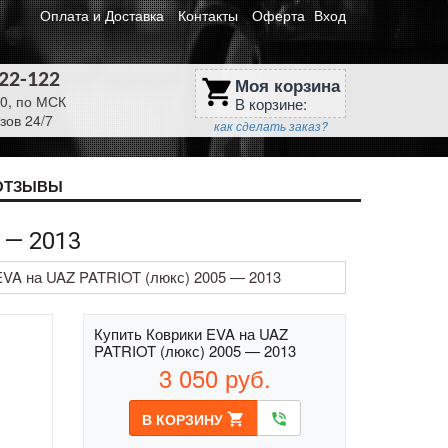
Оплата и Доставка
Контакты
Оферта
Вход
622-122
Моя корзина
shopping_cart
30, по МСК
В корзине:
зов 24/7
как сделать заказ?
ОТЗЫВЫ
 — 2013
EVA на UAZ PATRIOT (люкс) 2005 — 2013
Купить Коврики EVA на UAZ
PATRIOT (люкс) 2005 — 2013
3 050
руб.
В КОРЗИНУ
shopping_cart
phone_in_talk