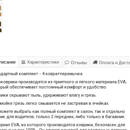
писание
Характеристики
Отзывы
Оплата и Дост
ндартный комплект - 4 ковра+перемычка
коврики производятся из приятного и лёгкого материала EVA,
орый обеспечивает постоянный комфорт и удобство.
ики скрывают пыль, удерживают влагу и грязь.
мойке грязь легко смывается не застревая в ячейках.
ожете выбрать как полный комплект в салон, так и отдельно
ик для водителя, только 2 передних, либо только в багажник.
риал EVA, из которого производятся коврики, безопасен для
овья на все 100% . Он служит основой для различных детских