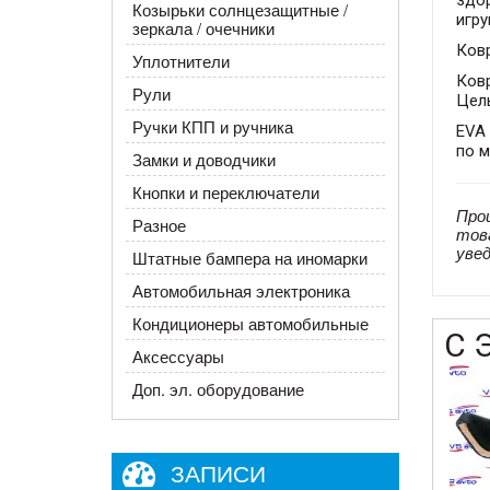
Козырьки солнцезащитные /
игру
зеркала / очечники
Ковр
Уплотнители
Ков
Рули
Цел
Ручки КПП и ручника
EVA 
по 
Замки и доводчики
Кнопки и переключатели
Про
Разное
тов
уве
Штатные бампера на иномарки
Автомобильная электроника
Кондиционеры автомобильные
С 
Аксессуары
Доп. эл. оборудование
ЗАПИСИ