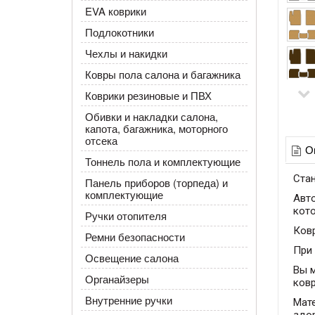
EVA коврики
Подлокотники
Чехлы и накидки
Ковры пола салона и багажника
Коврики резиновые и ПВХ
Обивки и накладки салона,
капота, багажника, моторного
отсека
О
Тоннель пола и комплектующие
Cта
Панель приборов (торпеда) и
комплектующие
Авто
кот
Ручки отопителя
Ковр
Ремни безопасности
При 
Освещение салона
Вы м
Органайзеры
ковр
Внутренние ручки
Мате
здор