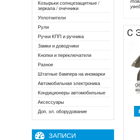
тов
Козырьки солнцезащитные /
уве
зеркала / очечники
Уплотнители
Рули
С 
Ручки КПП и ручника
Замки и доводчики
Кнопки и переключатели
Разное
Штатные бампера на иномарки
Автомобильная электроника
Об
в
Кондиционеры автомобильные
Аксессуары
Доп. эл. оборудование
ЗАПИСИ