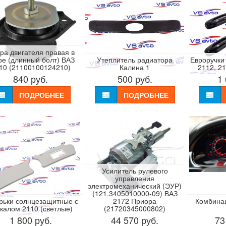
ра двигателя правая в
ре (длинный болт) ВАЗ
Утеплитель радиатора
Евроручки
10 (21100100124210)
Калина 1
2112, 2
840
руб.
500
руб.
1
ПОДРОБНЕЕ
ПОДРОБНЕЕ
Усилитель рулевого
управления
электромеханический (ЭУР)
(121.3405010000-09) ВАЗ
рьки солнцезащитные с
2172 Приора
Комбина
калом 2110 (светлые)
(21720345000802)
1 800
руб.
44 570
руб.
73