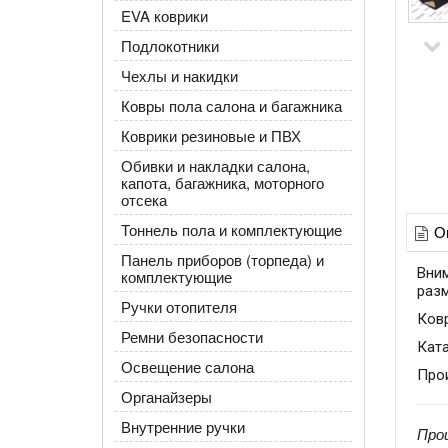
EVA коврики
Подлокотники
Чехлы и накидки
Ковры пола салона и багажника
Коврики резиновые и ПВХ
Обивки и накладки салона,
капота, багажника, моторного
отсека
Тоннель пола и комплектующие
О
Панель приборов (торпеда) и
Вни
комплектующие
раз
Ручки отопителя
Ковр
Ремни безопасности
Кат
Освещение салона
Прои
Органайзеры
Внутренние ручки
Про