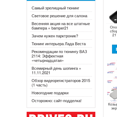
Самый зрелищный тюнинг
Световое решение для салона
Весенняя акция на все штатные
Опо
бампера = bamper21
сбо
21
Зачем нужен парктроник?
Тюнинг интерьера Лада Веста
Рекомендации по тюнингу ВАЗ
2114: Эффектная
«четырнадцатая»
Всемирный день шопинга =
11.11.2021
Обзор видеорегистраторов 2015
(1 часть)
Новогодние подарки
Осторожно: сайт-подделка!
Козы
зер