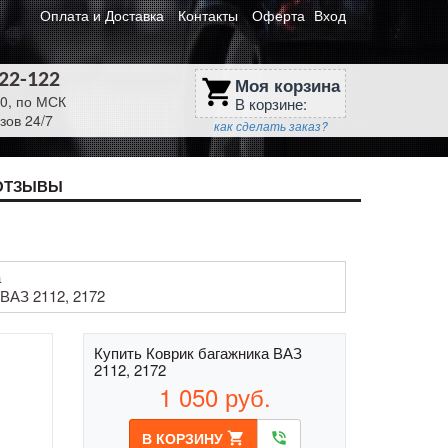
Оплата и Доставка
Контакты
Оферта
Вход
622-122
Моя корзина
shopping_cart
30, по МСК
В корзине:
зов 24/7
как сделать заказ?
ОТЗЫВЫ
а
ВАЗ 2112, 2172
Купить Коврик багажника ВАЗ
2112, 2172
1 050
руб.
В КОРЗИНУ
shopping_cart
phone_in_talk