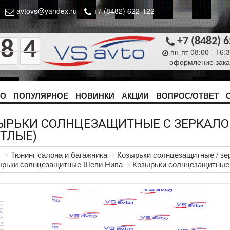
avtovs@yandex.ru
+7 (8482) 622-122
+7 (8482) 
8
4
пн-пт 08:00 - 16:
оформление зака
ТО
ПОПУЛЯРНОЕ
НОВИНКИ
АКЦИИ
ВОПРОС/ОТВЕТ
ЫРЬКИ СОЛНЦЕЗАЩИТНЫЕ С ЗЕРКАЛО
ЕТЛЫЕ)
г
Тюнинг салона и багажника
Козырьки солнцезащитные / зер
ырьки солнцезащитные Шеви Нива
Козырьки солнцезащитные 