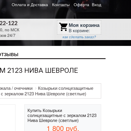
Оплата и Доставка
Контакты
Оферта
Вход
622-122
Моя корзина
shopping_cart
30, по МСК
В корзине:
зов 24/7
как сделать заказ?
ОТЗЫВЫ
М 2123 НИВА ШЕВРОЛЕ
кала / очечники
Козырьки солнцезащитные
с зеркалом 2123 Нива Шевроле (светлые)
Купить Козырьки
солнцезащитные с зеркалом 2123
Нива Шевроле (светлые)
1 800
руб.