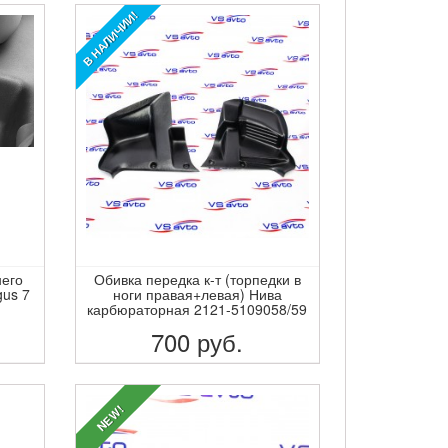
В НАЛИЧИИ!
него
Обивка передка к-т (торпедки в
gus 7
ноги правая+левая) Нива
карбюраторная 2121-5109058/59
700
руб.
ПОДРОБНЕЕ
NEW!