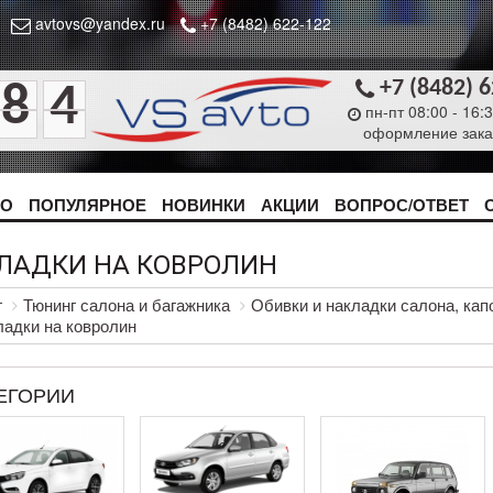
avtovs@yandex.ru
+7 (8482) 622-122
+7 (8482) 
8
4
пн-пт 08:00 - 16:
оформление зака
ТО
ПОПУЛЯРНОЕ
НОВИНКИ
АКЦИИ
ВОПРОС/ОТВЕТ
ЛАДКИ НА КОВРОЛИН
г
Тюнинг салона и багажника
Обивки и накладки салона, капо
адки на ковролин
ЕГОРИИ