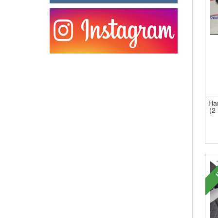
На
(2
N