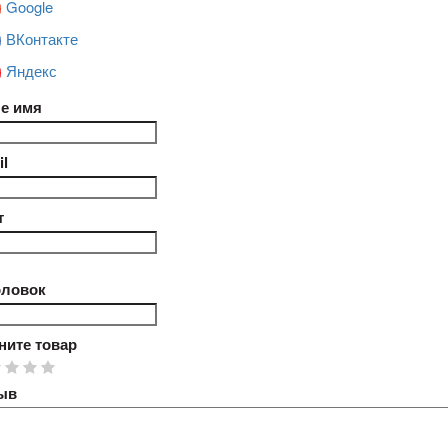
Google
ВКонтакте
Яндекс
е имя
l
т
оловок
ните товар
ыв