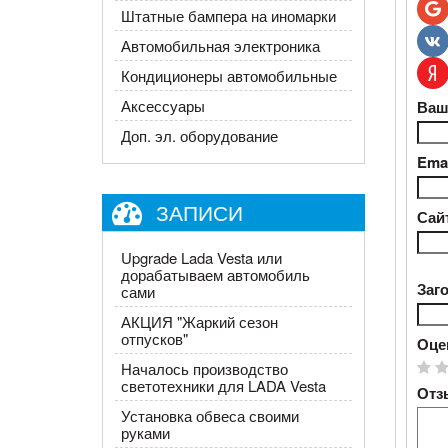
Штатные бампера на иномарки
Автомобильная электроника
Кондиционеры автомобильные
Аксессуары
Ваш
Доп. эл. оборудование
Emai
ЗАПИСИ
Сай
Upgrade Lada Vesta или
дорабатываем автомобиль
Заг
сами
АКЦИЯ "Жаркий сезон
отпусков"
Оце
Началось производство
светотехники для LADA Vesta
Отз
Установка обвеса своими
руками