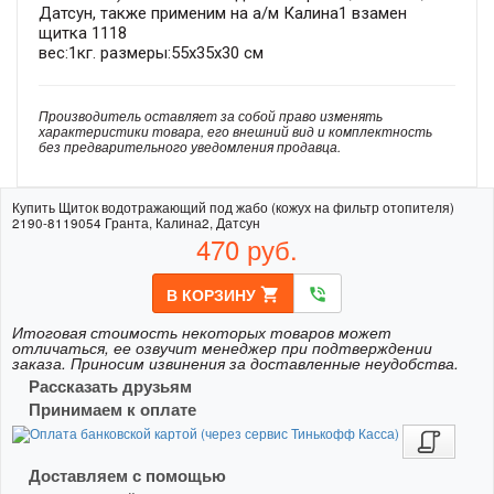
Датсун, также применим на а/м Калина1 взамен
щитка 1118
вес:1кг. размеры:55x35x30 см
Производитель оставляет за собой право изменять
характеристики товара, его внешний вид и комплектность
без предварительного уведомления продавца.
Купить Щиток водотражающий под жабо (кожух на фильтр отопителя)
2190-8119054 Гранта, Калина2, Датсун
470
руб.
В КОРЗИНУ
shopping_cart
phone_in_talk
Итоговая стоимость некоторых товаров может
отличаться, ее озвучит менеджер при подтверждении
заказа. Приносим извинения за доставленные неудобства.
Рассказать друзьям
Принимаем к оплате
Доставляем с помощью