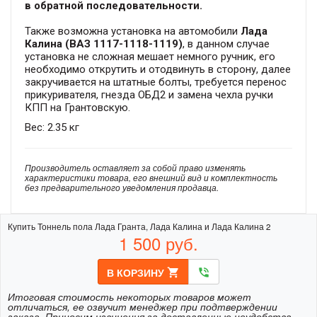
в обратной последовательности.
Также возможна установка на автомобили
Лада
Калина (ВАЗ 1117-1118-1119)
, в данном случае
установка не сложная мешает немного ручник, его
необходимо открутить и отодвинуть в сторону, далее
закручивается на штатные болты, требуется перенос
прикуривателя, гнезда ОБД2 и замена чехла ручки
КПП на Грантовскую.
Вес: 2.35 кг
Производитель оставляет за собой право изменять
характеристики товара, его внешний вид и комплектность
без предварительного уведомления продавца.
Купить Тоннель пола Лада Гранта, Лада Калина и Лада Калина 2
1 500
руб.
В КОРЗИНУ
shopping_cart
phone_in_talk
Итоговая стоимость некоторых товаров может
отличаться, ее озвучит менеджер при подтверждении
заказа. Приносим извинения за доставленные неудобства.