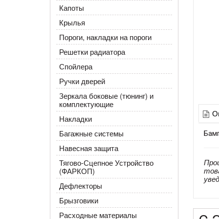
Капоты
Крылья
Пороги, накладки на пороги
Решетки радиатора
Спойлера
Ручки дверей
Зеркала боковые (тюнинг) и
комплектующие
О
Накладки
Багажные системы
Бамп
Навесная защита
Про
Тягово-Сцепное Устройство
тов
(ФАРКОП)
уве
Дефлекторы
Брызговики
Расходные материалы