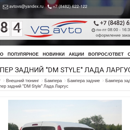
avtovs@yandex.ru
+7 (8482) 622-122
+7 (8482) 
8
4
пн-пт 08:00 - 16:
оформление зака
ТО
ПОПУЛЯРНОЕ
НОВИНКИ
АКЦИИ
ВОПРОС/ОТВЕТ
ПЕР ЗАДНИЙ "DM STYLE" ЛАДА ЛАРГУ
г
Внешний тюнинг
Бампера
Бампера задние
Бампера зад
ер задний "DM Style" Лада Ларгус