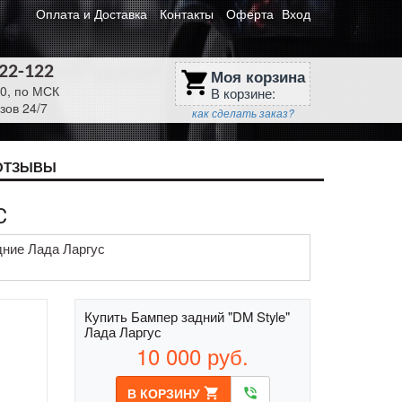
Оплата и Доставка
Контакты
Оферта
Вход
622-122
Моя корзина
shopping_cart
30, по МСК
В корзине:
зов 24/7
как сделать заказ?
ОТЗЫВЫ
С
ние Лада Ларгус
Купить Бампер задний "DM Style"
Лада Ларгус
10 000
руб.
В КОРЗИНУ
shopping_cart
phone_in_talk