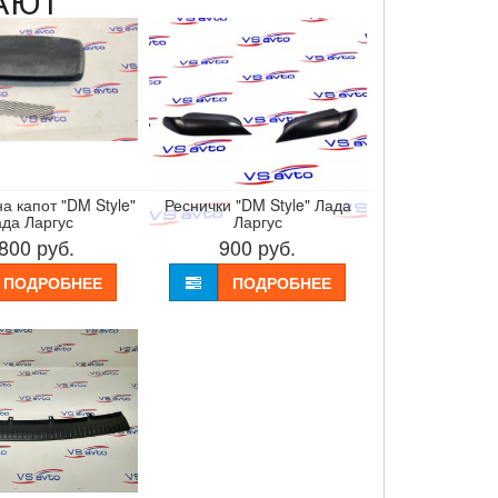
АЮТ
а капот "DM Style"
Реснички "DM Style" Лада
да Ларгус
Ларгус
 800
руб.
900
руб.
ПОДРОБНЕЕ
ПОДРОБНЕЕ