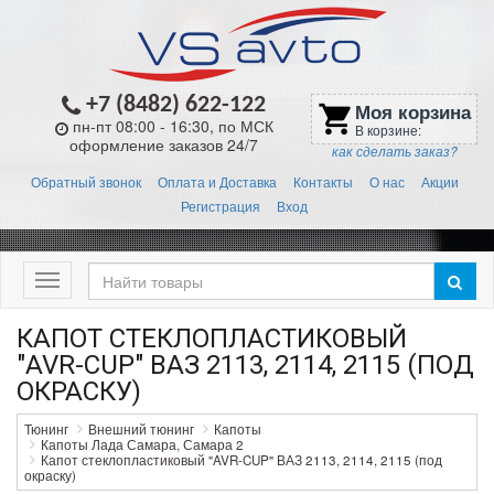
+7 (8482) 622-122
Моя корзина
shopping_cart
пн-пт 08:00 - 16:30, по МСК
В корзине:
оформление заказов 24/7
как сделать заказ?
Обратный звонок
Оплата и Доставка
Контакты
О нас
Акции
Регистрация
Вход
Меню
КАПОТ СТЕКЛОПЛАСТИКОВЫЙ
"AVR-CUP" ВАЗ 2113, 2114, 2115 (ПОД
ОКРАСКУ)
Тюнинг
Внешний тюнинг
Капоты
Капоты Лада Самара, Самара 2
Капот стеклопластиковый "AVR-CUP" ВАЗ 2113, 2114, 2115 (под
окраску)