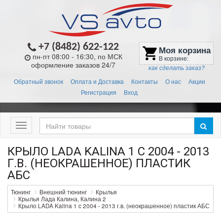
+7 (8482) 622-122
Моя корзина
shopping_cart
пн-пт 08:00 - 16:30, по МСК
В корзине:
оформление заказов 24/7
как сделать заказ?
Обратный звонок
Оплата и Доставка
Контакты
О нас
Акции
Регистрация
Вход
Меню
КРЫЛО LADA KALINA 1 C 2004 - 2013
Г.В. (НЕОКРАШЕННОЕ) ПЛАСТИК
АБС
Тюнинг
Внешний тюнинг
Крылья
Крылья Лада Калина, Калина 2
Крыло LADA Kalina 1 c 2004 - 2013 г.в. (неокрашенное) пластик АБС