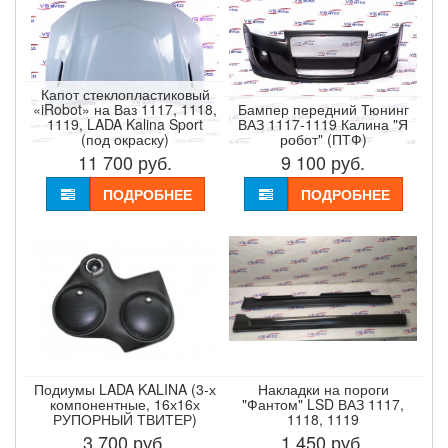
Капот стеклопластиковый
«iRobot» на Ваз 1117, 1118,
Бампер передний Тюнинг
1119, LADA Kalina Sport
ВАЗ 1117-1119 Калина "Я
(под окраску)
робот" (ПТФ)
11 700
руб.
9 100
руб.
ПОДРОБНЕЕ
ПОДРОБНЕЕ
Подиумы LADA KALINA (3-х
Накладки на пороги
компонентные, 16х16х
"Фантом" LSD ВАЗ 1117,
РУПОРНЫЙ ТВИТЕР)
1118, 1119
3 700
руб.
1 450
руб.