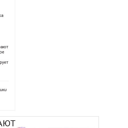
ка
вают
ое
рует
ики
АЮТ