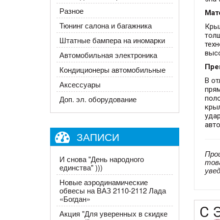
Разное
Мат
Тюнинг салона и багажника
Кры
толщ
Штатные бампера на иномарки
тех
выс
Автомобильная электроника
Пре
Кондиционеры автомобильные
В о
Аксессуары
прям
пол
Доп. эл. оборудование
крыл
уда
авт
ЗАПИСИ
Про
И снова "День народного
тов
единства" )))
уве
Новые аэродинамические
обвесы на ВАЗ 2110-2112 Лада
«Богдан»
С 
​Акция "Для уверенных в скидке