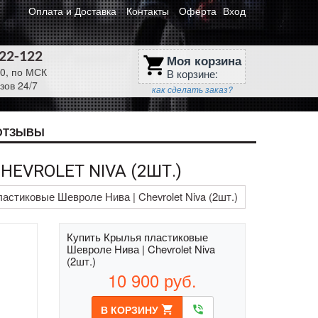
Оплата и Доставка
Контакты
Оферта
Вход
622-122
Моя корзина
shopping_cart
30, по МСК
В корзине:
зов 24/7
как сделать заказ?
ОТЗЫВЫ
EVROLET NIVA (2ШТ.)
астиковые Шевроле Нива | Chevrolet Niva (2шт.)
Купить Крылья пластиковые
Шевроле Нива | Chevrolet Niva
(2шт.)
10 900
руб.
В КОРЗИНУ
shopping_cart
phone_in_talk