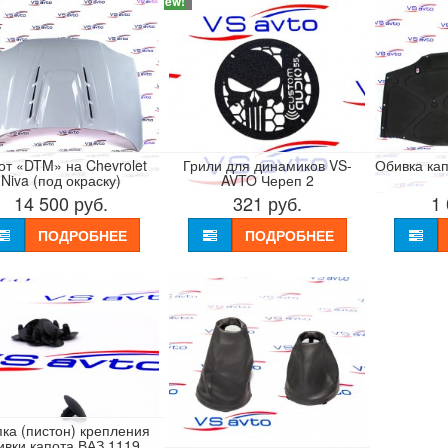
New!
от «DTM» на Chevrolet
Грили для динамиков VS-
Обивка ка
Niva (под окраску)
AVTO Череп 2
14 500
руб.
321
руб.
1
ПОДРОБНЕЕ
ПОДРОБНЕЕ
ка (пистон) крепления
ивки капота ВАЗ 1119