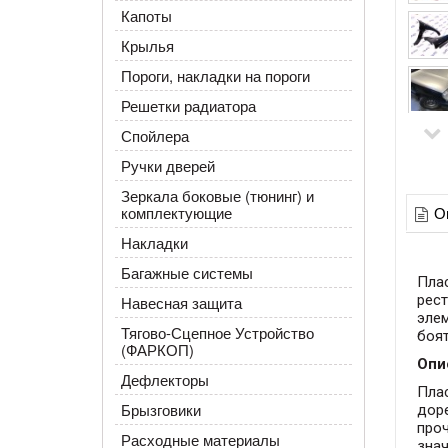
Капоты
Крылья
Пороги, накладки на пороги
Решетки радиатора
Спойлера
Ручки дверей
Зеркала боковые (тюнинг) и
О
комплектующие
Накладки
Багажные системы
Плас
рест
Навесная защита
эле
Тягово-Сцепное Устройство
боя
(ФАРКОП)
Опи
Дефлекторы
Плас
Брызговики
дор
проч
Расходные материалы
знач