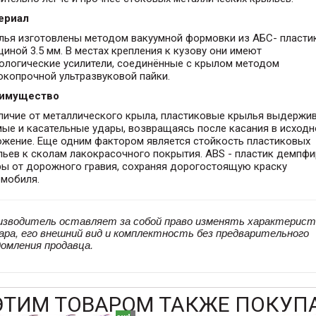
ериал
лья изготовлены методом вакуумной формовки из АБС- пласти
иной 3.5 мм. В местах крепления к кузову они имеют
нологические усилители, соединённые с крылом методом
окопрочной ультразвуковой пайки.
имущество
тличие от металлического крыла, пластиковые крылья выдержи
ые и касательные удары, возвращаясь после касания в исходн
ожение. Еще одним фактором является стойкость пластиковых
ьев к сколам лакокрасочного покрытия. АBS - пластик демпфи
ры от дорожного гравия, сохраняя дорогостоящую краску
омобиля.
изводитель оставляет за собой право изменять характерист
ара, его внешний вид и комплектность без предварительного
домления продавца.
ЭТИМ ТОВАРОМ ТАКЖЕ ПОКУП