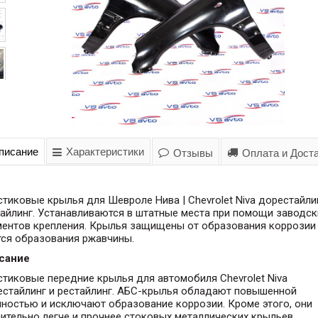
писание
Характеристики
Отзывы
Оплата и Дост
тиковые крылья для Шевроле Нива | Chevrolet Niva дорестайли
айлинг. Устанавливаются в штатные места при помощи заводск
ментов крепления. Крылья защищены от образования коррозии 
тся образования ржавчины.
сание
тиковые передние крылья для автомобиля Chevrolet Niva
естайлинг и рестайлинг. АБС-крылья обладают повышенной
ностью и исключают образование коррозии. Кроме этого, они
ительно легче и прочнее стоковых металлических крыльев.