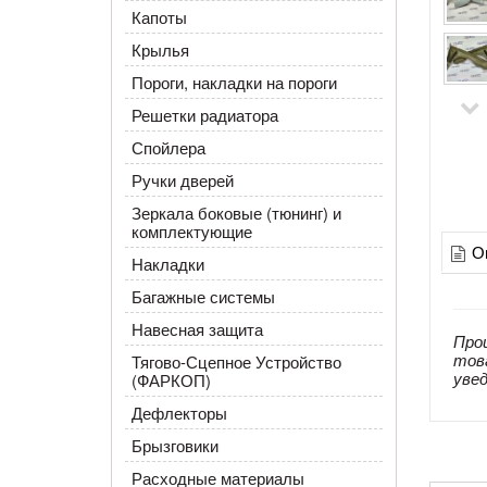
Капоты
Крылья
Пороги, накладки на пороги
Решетки радиатора
Спойлера
Ручки дверей
Зеркала боковые (тюнинг) и
комплектующие
О
Накладки
Багажные системы
Навесная защита
Про
тов
Тягово-Сцепное Устройство
уве
(ФАРКОП)
Дефлекторы
Брызговики
Расходные материалы