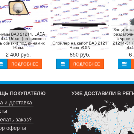
Защита ка
иумы ВАЗ 21214, LADA
раздаточн
 4x4 Urban (на нижнюю
«Броня»,
ть обивки) под динамик
Спойлер на капот ВАЗ 2121
21214-31 
16 см.
Нива VOIN
4x4
2 400
руб.
850
руб.
6
ПОДРОБНЕЕ
ПОДРОБНЕЕ
ЩЬ ПОКУПАТЕЛЮ
УЖЕ ДОСТАВИЛИ В РЕ
а и Доставка
кты
елать заказ?
ор оферты