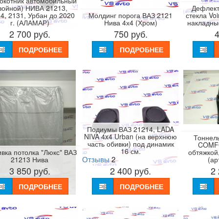
окотник автомобильный
войной) НИВА 21213,
Дефлект
4, 2131, Урбан до 2020
Молдинг порога ВАЗ 2121
стекла Voi
г. (АЛАМАР)
Нива 4х4 (Хром)
накладные/
2 700
руб.
750
руб.
ПОДРОБНЕЕ
ПОДРОБНЕЕ
Подиумы ВАЗ 21214, LADA
NIVA 4x4 Urban (на верхнюю
Тоннель
часть обивки) под динамик
COMFO
16 см.
вка потолка "Люкс" ВАЗ
обтяжкой
Отзывы
2
21213 Нива
(ар
3 850
руб.
2 400
руб.
2
ПОДРОБНЕЕ
ПОДРОБНЕЕ