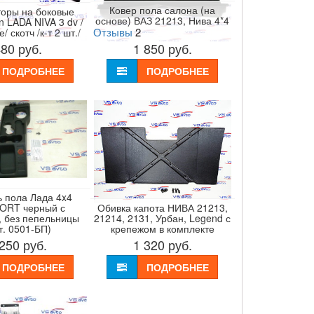
Ковер пола салона (на
оры на боковые
основе) ВАЗ 21213, Нива 4*4
n LADA NIVA 3 dv /
Отзывы
2
 скотч /к-т 2 шт./
480
руб.
1 850
руб.
ПОДРОБНЕЕ
ПОДРОБНЕЕ
 пола Лада 4x4
RT черный с
Обивка капота НИВА 21213,
, без пепельницы
21214, 2131, Урбан, Legend с
т. 0501-БП)
крепежом в комплекте
 250
руб.
1 320
руб.
ПОДРОБНЕЕ
ПОДРОБНЕЕ