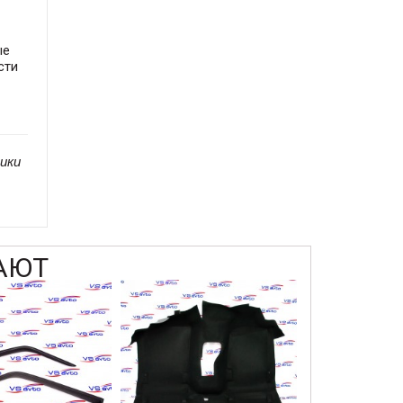
ые
сти
ики
АЮТ