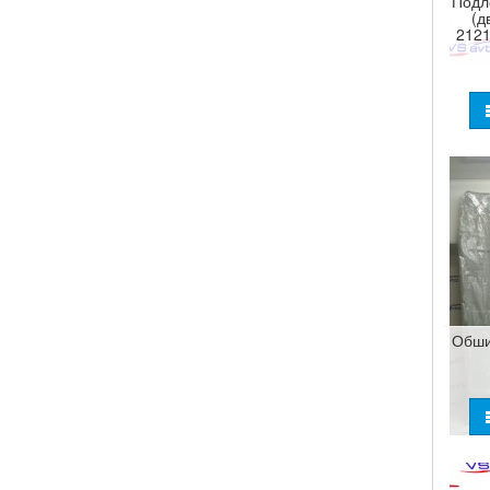
Подл
(д
2121
Обши