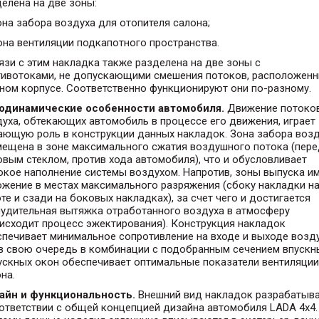
елена на две зоны:
она забора воздуха для отопителя салона;
она вентиляции подкапотного пространства.
язи с этим накладка также разделена на две зоны с
тивотоками, не допускающими смешения потоков, расположен
ном корпусе. Соответственно функционируют они по-разному.
одинамические особенности автомобиля.
Движение потоко
уха, обтекающих автомобиль в процессе его движения, играет
ающую роль в конструкции данных накладок. Зона забора воз
мещена в зоне максимального сжатия воздушного потока (пер
вым стеклом, против хода автомобиля), что и обусловливает
окое наполнение системы воздухом. Напротив, зоны выпуска и
жение в местах максимального разряжения (сбоку накладки н
те и сзади на боковых накладках), за счет чего и достигается
нудительная вытяжка отработанного воздуха в атмосферу
исходит процесс эжектирования). Конструкция накладок
печивает минимальное сопротивление на входе и выходе возду
 в свою очередь в комбинации с подобранным сечением впускн
ускных окон обеспечивает оптимальные показатели вентиляции
на.
айн и функциональность.
Внешний вид накладок разрабатыв
ответствии с общей концепцией дизайна автомобиля LADA 4x4.