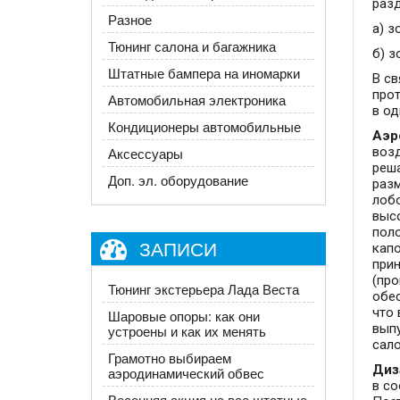
разд
Разное
а) з
Тюнинг салона и багажника
б) з
Штатные бампера на иномарки
В св
про
Автомобильная электроника
в од
Кондиционеры автомобильные
Аэр
возд
Аксессуары
реш
Доп. эл. оборудование
раз
лобо
выс
поло
ЗАПИСИ
капо
при
(про
Тюнинг экстерьера Лада Веста
обес
что
Шаровые опоры: как они
вып
устроены и как их менять
сало
Грамотно выбираем
Диз
аэродинамический обвес
в со
Весенняя акция на все штатные