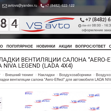
avtovs@yandex.ru
+7 (8482) 622-122
+7 (8482) 
8
4
пн-пт 08:00 - 16:
оформление зака
ТО
ПОПУЛЯРНОЕ
НОВИНКИ
АКЦИИ
ВОПРОС/ОТВЕТ
ЛАДКИ ВЕНТИЛЯЦИИ САЛОНА "AERO-E
 NIVA LEGEND (LADA 4X4)
г
Внешний тюнинг
Накладки
Воздухозаборники
Воздухоз
адки вентиляции салона "Aero-Effect" для автомобиля LADA N