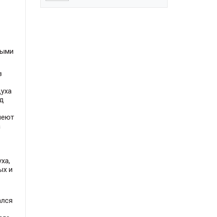
ными
в
духа
ед
меют
а
ха,
ых и
ался