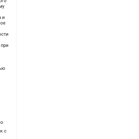
ого
му
 и
ное
ости
 при
тью
о.
к с