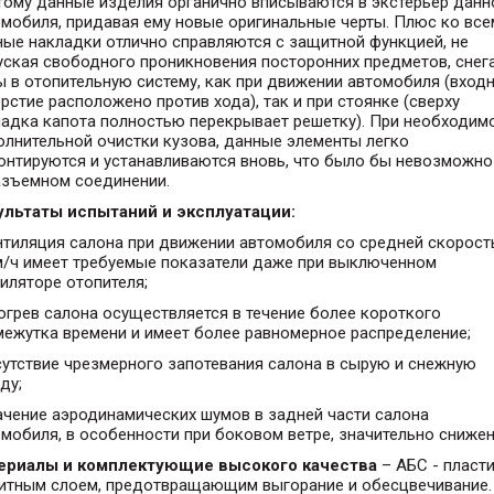
тому данные изделия органично вписываются в экстерьер данн
мобиля, придавая ему новые оригинальные черты. Плюс ко все
ые накладки отлично справляются с защитной функцией, не
ская свободного проникновения посторонних предметов, снега
 в отопительную систему, как при движении автомобиля (вход
рстие расположено против хода), так и при стоянке (сверху
ладка капота полностью перекрывает решетку). При необходим
лнительной очистки кузова, данные элементы легко
онтируются и устанавливаются вновь, что было бы невозможно
азъемном соединении.
ультаты испытаний и эксплуатации:
нтиляция салона при движении автомобиля со средней скорос
м/ч имеет требуемые показатели даже при выключенном
иляторе отопителя;
огрев салона осуществляется в течение более короткого
межутка времени и имеет более равномерное распределение;
сутствие чрезмерного запотевания салона в сырую и снежную
ду;
ачение аэродинамических шумов в задней части салона
мобиля, в особенности при боковом ветре, значительно снижен
ериалы и комплектующие высокого качества
– АБС - пласти
итным слоем, предотвращающим выгорание и обесцвечивание.