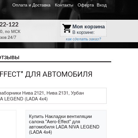
Оплата и Доставка
Контакты
Оферта
Вход
622-122
Моя корзина
shopping_cart
30, по МСК
В корзине:
зов 24/7
как сделать заказ?
ОТЗЫВЫ
FFECT" ДЛЯ АВТОМОБИЛЯ
аборники Нива 2121, Нива 2131, Урбан
IVA LEGEND (LADA 4x4)
Купить Накладки вентиляции
салона "Aero-Effect" для
автомобиля LADA NIVA LEGEND
(LADA 4x4)