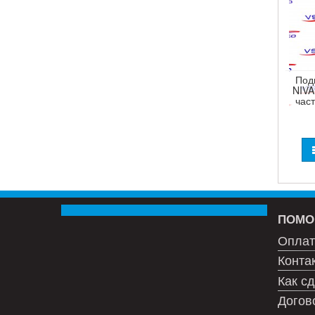
Под
NIVA
час
ПОМО
Оплат
Конта
Как сд
Догов