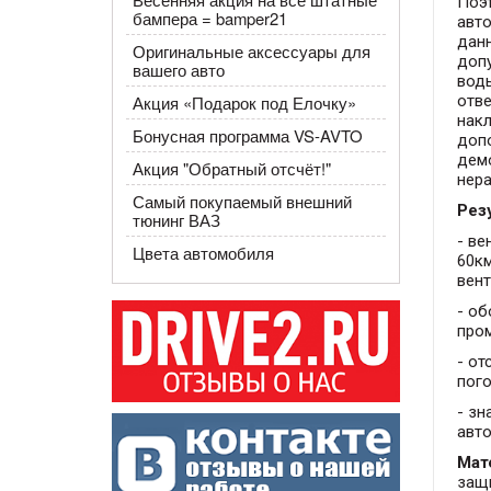
Поэ
бампера = bamper21
авто
данн
Оригинальные аксессуары для
допу
вашего авто
воды
отве
​Акция «Подарок под Елочку»
нак
Бонусная программа VS-AVTO
допо
дем
Акция "Обратный отсчёт!"
нер
Самый покупаемый внешний
Рез
тюнинг ВАЗ
- ве
Цвета автомобиля
60к
вент
- об
про
- от
пого
- зн
авто
Мат
защ