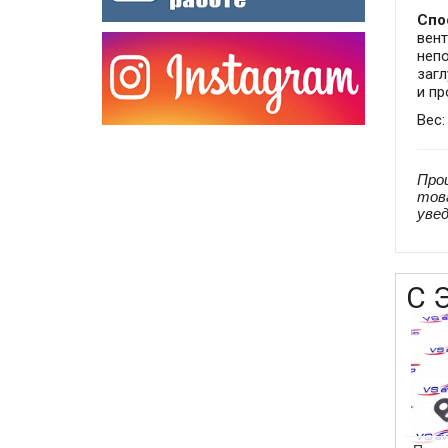
Спо
вент
неп
загл
и пр
Вес:
Про
тов
уве
С 