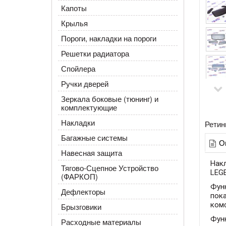
Капоты
Крылья
Пороги, накладки на пороги
Решетки радиатора
Спойлера
Ручки дверей
Зеркала боковые (тюнинг) и
комплектующие
Накладки
Ретин
Багажные системы
О
Навесная защита
Накл
Тягово-Сцепное Устройство
LEGE
(ФАРКОП)
Фун
Дефлекторы
пок
комф
Брызговики
Функ
Расходные материалы