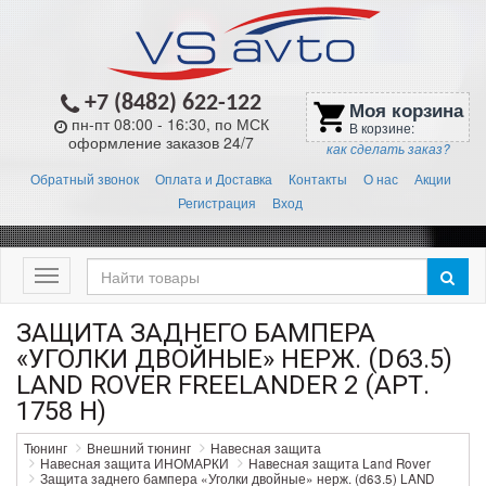
+7 (8482) 622-122
Моя корзина
shopping_cart
пн-пт 08:00 - 16:30, по МСК
В корзине:
оформление заказов 24/7
как сделать заказ?
Обратный звонок
Оплата и Доставка
Контакты
О нас
Акции
Регистрация
Вход
Меню
ЗАЩИТА ЗАДНЕГО БАМПЕРА
«УГОЛКИ ДВОЙНЫЕ» НЕРЖ. (D63.5)
LAND ROVER FREELANDER 2 (АРТ.
1758 Н)
Тюнинг
Внешний тюнинг
Навесная защита
Навесная защита ИНОМАРКИ
Навесная защита Land Rover
Защита заднего бампера «Уголки двойные» нерж. (d63.5) LAND