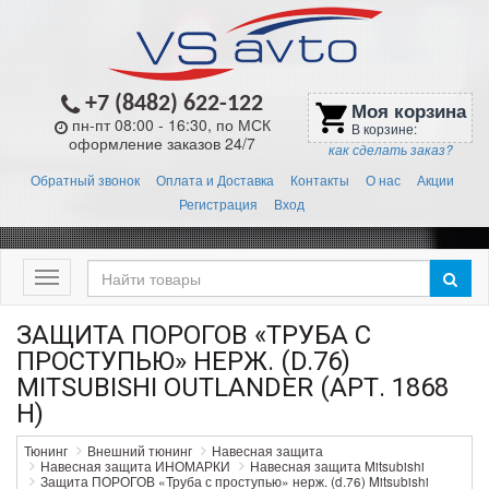
+7 (8482) 622-122
Моя корзина
shopping_cart
пн-пт 08:00 - 16:30, по МСК
В корзине:
оформление заказов 24/7
как сделать заказ?
Обратный звонок
Оплата и Доставка
Контакты
О нас
Акции
Регистрация
Вход
Меню
ЗАЩИТА ПОРОГОВ «ТРУБА С
ПРОСТУПЬЮ» НЕРЖ. (D.76)
MITSUBISHI OUTLANDER (АРТ. 1868
H)
Тюнинг
Внешний тюнинг
Навесная защита
Навесная защита ИНОМАРКИ
Навесная защита Mitsubishi
Защита ПОРОГОВ «Труба с проступью» нерж. (d.76) Mitsubishi