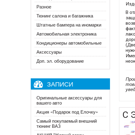
Изд
Разное
В от
Тюнинг салона и багажника
защ
воз
Штатные бампера на иномарки
фак
Автомобильная электроника
лако
дор
Кондиционеры автомобильные
(Дв
нужн
Аксессуары
Име
Доп. эл. оборудование
нео
Про
ЗАПИСИ
тов
уве
Оригинальные аксессуары для
вашего авто
​Акция «Подарок под Елочку»
С 
Самый покупаемый внешний
тюнинг ВАЗ
АКЦИЯ "Жаркий сезон