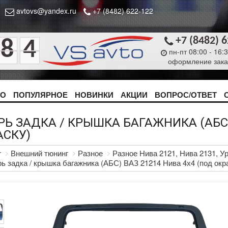
avtovs@yandex.ru
+7 (8482) 622-122
+7 (8482) 
8
4
пн-пт 08:00 - 16:
оформление зака
ТО
ПОПУЛЯРНОЕ
НОВИНКИ
АКЦИИ
ВОПРОС/ОТВЕТ
РЬ ЗАДКА / КРЫШКА БАГАЖНИКА (АБС)
АСКУ)
г
Внешний тюнинг
Разное
Разное Нива 2121, Нива 2131, У
ь задка / крышка багажника (АБС) ВАЗ 21214 Нива 4х4 (под окр