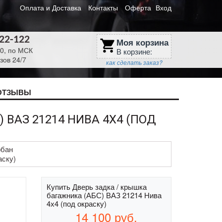
Оплата и Доставка
Контакты
Оферта
Вход
622-122
Моя корзина
shopping_cart
30, по МСК
В корзине:
зов 24/7
как сделать заказ?
ОТЗЫВЫ
 ВАЗ 21214 НИВА 4Х4 (ПОД
рбан
аску)
Купить Дверь задка / крышка
багажника (АБС) ВАЗ 21214 Нива
4х4 (под окраску)
14 100
руб.