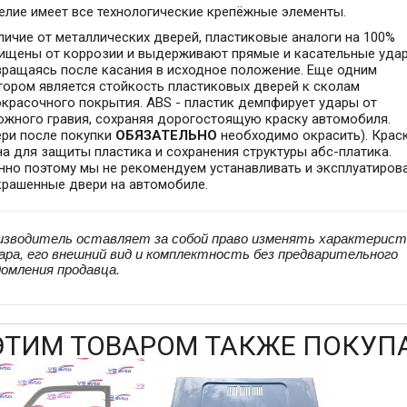
елие имеет все технологические крепёжные элементы.
личие от металлических дверей, пластиковые аналоги на 100%
ищены от коррозии и выдерживают прямые и касательные уда
вращаясь после касания в исходное положение. Еще одним
тором является стойкость пластиковых дверей к сколам
красочного покрытия. АBS - пластик демпфирует удары от
ожного гравия, сохраняя дорогостоящую краску автомобиля.
ери после покупки
ОБЯЗАТЕЛЬНО
необходимо окрасить). Крас
а для защиты пластика и сохранения структуры абс-платика.
нно поэтому мы не рекомендуем устанавливать и эксплуатиров
крашенные двери на автомобиле.
изводитель оставляет за собой право изменять характерист
ара, его внешний вид и комплектность без предварительного
домления продавца.
ЭТИМ ТОВАРОМ ТАКЖЕ ПОКУП