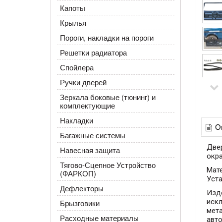
Капоты
Крылья
Пороги, накладки на пороги
Решетки радиатора
Спойлера
Ручки дверей
Зеркала боковые (тюнинг) и
комплектующие
Накладки
О
Багажные системы
Двер
Навесная защита
окра
Тягово-Сцепное Устройство
Мат
(ФАРКОП)
Уста
Дефлекторы
Изд
искл
Брызговики
мета
Расходные материалы
авт