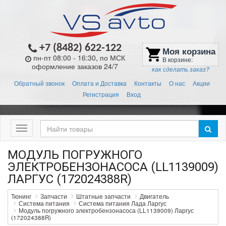
+7 (8482) 622-122
Моя корзина
shopping_cart
пн-пт 08:00 - 16:30, по МСК
В корзине:
оформление заказов 24/7
как сделать заказ?
Обратный звонок
Оплата и Доставка
Контакты
О нас
Акции
Регистрация
Вход
Меню
МОДУЛЬ ПОГРУЖНОГО
ЭЛЕКТРОБЕНЗОНАСОСА (LL1139009)
ЛАРГУС (172024388R)
Тюнинг
Запчасти
Штатные запчасти
Двигатель
Система питания
Система питания Лада Ларгус
Модуль погружного электробензонасоса (LL1139009) Ларгус
(172024388R)