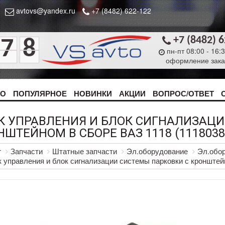
avtovs@yandex.ru
+7 (8482) 622-122
+7 (8482) 
7
8
пн-пт 08:00 - 16:
оформление зака
ТО
ПОПУЛЯРНОЕ
НОВИНКИ
АКЦИИ
ВОПРОС/ОТВЕТ
К УПРАВЛЕНИЯ И БЛОК СИГНАЛИЗАЦИ
ШТЕЙНОМ В СБОРЕ ВАЗ 1118 (1118038
г
Запчасти
Штатные запчасти
Эл.оборудование
Эл.обор
 управления и блок сигнализации системы парковки с кронштей