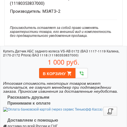
(11180353837000)
Производитель: МЗАТЭ-2
Производитель оставляет за собой право изменять
характеристики товара, его внешний вид и комплектность
без предварительного уведомления продавца.
Купить Датчик АБС заднего колеса VS-AB 0172 (ВАЗ 1117-1119 Калина,
2170-2172 Priora) ВАЗ 1118 (11180353837000)
1 000
руб.
В КОРЗИНУ
shopping_cart
phone_in_talk
Итоговая стоимость некоторых товаров может
отличаться, ее озвучит менеджер при подтверждении
заказа. Приносим извинения за доставленные неудобства.
Рассказать друзьям
Принимаем к оплате
Доставляем с помощью
доставка по всей России и СНГ