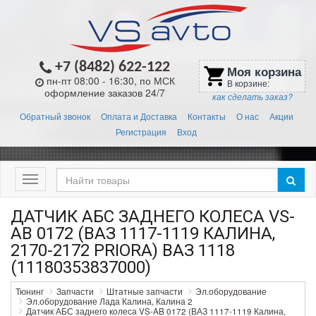
+7 (8482) 622-122
Моя корзина
shopping_cart
пн-пт 08:00 - 16:30, по МСК
В корзине:
оформление заказов 24/7
как сделать заказ?
Обратный звонок
Оплата и Доставка
Контакты
О нас
Акции
Регистрация
Вход
Меню
ДАТЧИК АБС ЗАДНЕГО КОЛЕСА VS-
AB 0172 (ВАЗ 1117-1119 КАЛИНА,
2170-2172 PRIORA) ВАЗ 1118
(11180353837000)
Тюнинг
Запчасти
Штатные запчасти
Эл.оборудование
Эл.оборудование Лада Калина, Калина 2
Датчик АБС заднего колеса VS-AB 0172 (ВАЗ 1117-1119 Калина,