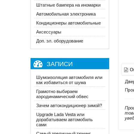
Штатные бампера на иномарки
Автомобильная электроника
Кондиционеры автомобильные
Аксессуары
Доп. эл. оборудование
ЗАПИСИ
О
Шумоизоляция автомобиля или
Двер
как избавиться от шума
Про
Грамотно выбираем
аэродинамический обвес
Зачем автокондиционер зимой?
Про
тов
Upgrade Lada Vesta или
уве
дорабатываем автомобиль
сами
Самый зрелищный тюнинг