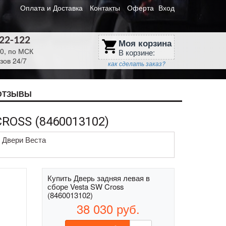
Оплата и Доставка
Контакты
Оферта
Вход
622-122
Моя корзина
shopping_cart
30, по МСК
В корзине:
зов 24/7
как сделать заказ?
ОТЗЫВЫ
ROSS (8460013102)
Двери Веста
Купить Дверь задняя левая в
сборе Vesta SW Cross
(8460013102)
38 030
руб.