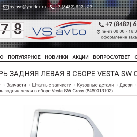
avtovs@yandex.ru
+7 (8482) 622-122
+7 (8482) 
7
8
пн-пт 08:00 - 16:
оформление зака
ТО
ПОПУЛЯРНОЕ
НОВИНКИ
АКЦИИ
ВОПРОС/ОТВЕТ
Ь ЗАДНЯЯ ЛЕВАЯ В СБОРЕ VESTA SW C
г
Запчасти
Штатные запчасти
Кузовные детали
Двери
ь задняя левая в сборе Vesta SW Cross (8460013102)