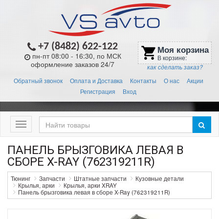
+7 (8482) 622-122
Моя корзина
shopping_cart
пн-пт 08:00 - 16:30, по МСК
В корзине:
оформление заказов 24/7
как сделать заказ?
Обратный звонок
Оплата и Доставка
Контакты
О нас
Акции
Регистрация
Вход
Меню
ПАНЕЛЬ БРЫЗГОВИКА ЛЕВАЯ В
СБОРЕ X-RAY (762319211R)
Тюнинг
Запчасти
Штатные запчасти
Кузовные детали
Крылья, арки
Крылья, арки XRAY
Панель брызговика левая в сборе X-Ray (762319211R)