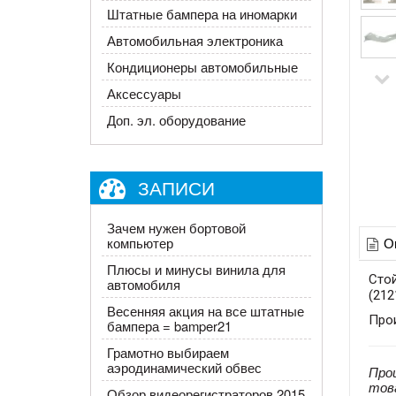
Штатные бампера на иномарки
Автомобильная электроника
Кондиционеры автомобильные
Аксессуары
Доп. эл. оборудование
ЗАПИСИ
Зачем нужен бортовой
О
компьютер
Плюсы и минусы винила для
Стой
автомобиля
(212
Весенняя акция на все штатные
Про
бампера = bamper21
Грамотно выбираем
аэродинамический обвес
Про
тов
Обзор видеорегистраторов 2015