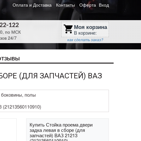
Оплата и Доставка
Контакты
Оферта
Вход
622-122
Моя корзина
shopping_cart
30, по МСК
В корзине:
зов 24/7
как сделать заказ?
ОТЗЫВЫ
БОРЕ (ДЛЯ ЗАПЧАСТЕЙ) ВАЗ
 боковины, полы
3 (21213560110910)
Купить Стойка проема двери
задка левая в сборе (для
запчастей) ВАЗ 21213
(21213560110910)