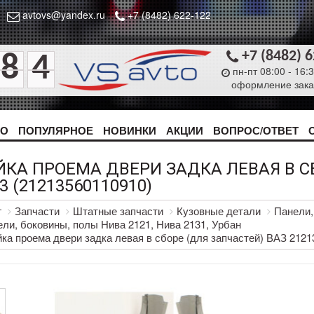
avtovs@yandex.ru
+7 (8482) 622-122
+7 (8482) 
8
4
пн-пт 08:00 - 16:
оформление зака
ТО
ПОПУЛЯРНОЕ
НОВИНКИ
АКЦИИ
ВОПРОС/ОТВЕТ
ЙКА ПРОЕМА ДВЕРИ ЗАДКА ЛЕВАЯ В С
3 (21213560110910)
г
Запчасти
Штатные запчасти
Кузовные детали
Панели,
ли, боковины, полы Нива 2121, Нива 2131, Урбан
ка проема двери задка левая в сборе (для запчастей) ВАЗ 2121